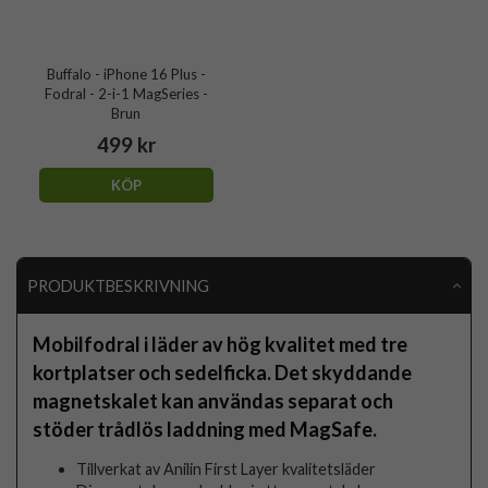
Buffalo - iPhone 16 Plus -
Fodral - 2-i-1 MagSeries -
Brun
499 kr
KÖP
PRODUKTBESKRIVNING
Mobilfodral i läder av hög kvalitet med tre
kortplatser och sedelficka. Det skyddande
magnetskalet kan användas separat och
stöder trådlös laddning med MagSafe.
Tillverkat av Anilin First Layer kvalitetsläder