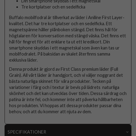
Din smartphone skyddas i ett magnetskal
Tre kortplatser och en sedelficka
Buffalo mobilfodral är tillverkat av läder i Aniline First Layer-
kvalitet. Det har tre kortplatser och en sedelficka. Ett
magnetspänne håller plånboken stängd. Det finns hål för
högtalaren för konversation med stängd väska. Det finns ett
hål för fingret för att enklare ta ut ett kredikort. Din
smartphone skyddas i ett magnetskal som även kan tas ur
mobilfodralet. På baksidan av skalet återfinns samma
exklusiva läder.
Denna produkt är gjord av First Class premium läder (Full
Grain). All vårt läder är handgjort, och vi väljer noggrant det
bästa naturliga skinnet för våra produkter. Tecken på
variationer i färg och i textur är bevis på lädrets naturliga
skönhet och det kan utvecklas över tiden. Dessa särdrag och
patina är inte fel, och kommer inte att påverka hållbarheten
hos produkten. Vi hoppas att dessa produkter passar dina
behov, och att du kommer att njuta av dem.
SPECIFIKATIONER