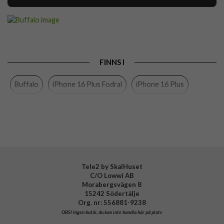
Artikelnummer
103904
Passar till
iPhone 16 Plus
Produkttyp
Fodral
FINNS I
Egenskaper
Kortfack, Löstagbart skal, MagSafe-
kompatibel
Buffalo
iPhone 16 Plus Fodral
iPhone 16 Plus
Färg
Svart
Material
Mjukplast (TPU), Äkta läder
Varumärke
Buffalo
Tillverkarens art nr
590144
EAN
7319925901440
Tele2 by SkalHuset
C/O Lowwi AB
Morabergsvägen 8
15242 Södertälje
Org. nr: 556881-9238
OBS!
Ingen butik, du kan inte handla här på plats