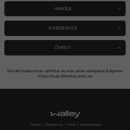
HANDLA
Outlet
Nyheter
KUNDSERVICE
Varumärken
Kundservice
Specialkategorier
90 dagars öppet köp
ÖVRIGT
Köpevillkor
Om oss
Retur
Om cookies
Via vårt hjälpcenter så hittar du svar på de vanligaste frågorna:
Integritetspolicy
https://help.tillbehor.tele2.se