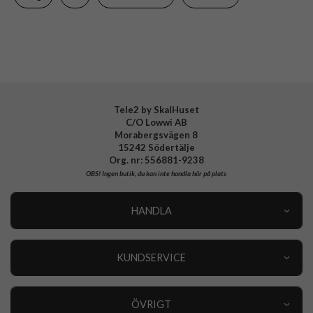
Varumärke
Burga
Tillverkarens art nr
841616
EAN
4772228416166
Tele2 by SkalHuset
C/O Lowwi AB
Morabergsvägen 8
15242 Södertälje
Org. nr: 556881-9238
OBS!
Ingen butik, du kan inte handla här på plats
HANDLA
Outlet
Nyheter
KUNDSERVICE
Varumärken
Kundservice
Specialkategorier
90 dagars öppet köp
ÖVRIGT