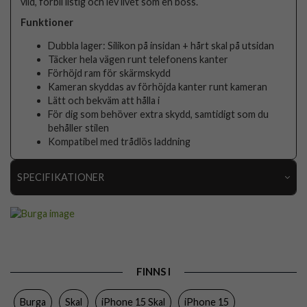
vild, förbli listig och lev livet som en boss.
Funktioner
Dubbla lager: Silikon på insidan + hårt skal på utsidan
Täcker hela vägen runt telefonens kanter
Förhöjd ram för skärmskydd
Kameran skyddas av förhöjda kanter runt kameran
Lätt och bekväm att hålla i
För dig som behöver extra skydd, samtidigt som du
behåller stilen
Kompatibel med trådlös laddning
SPECIFIKATIONER
Artikelnummer
118362
Passar till
iPhone 15
Produkttyp
Skal
FINNS I
Färg
Flerfärgad
Burga
Skal
iPhone 15 Skal
iPhone 15
Material
Hårdplast (PC), Mjukplast (TPU)