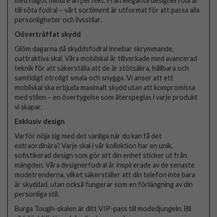
med något mindre än perfekt. Från eleganta designerfodral
till söta fodral – vårt sortiment är utformat för att passa alla
personligheter och livsstilar.
Oöverträffat skydd
Glöm dagarna då skyddsfodral innebar skrymmande,
oattraktiva skal. Våra mobilskal är tillverkade med avancerad
teknik för att säkerställa att de är stötsäkra, hållbara och
samtidigt otroligt smala och snygga. Vi anser att ett
mobilskal ska erbjuda maximalt skydd utan att kompromissa
med stilen – en övertygelse som återspeglas i varje produkt
vi skapar.
Exklusiv design
Varför nöja sig med det vanliga när du kan få det
extraordinära? Varje skal i vår kollektion har en unik,
sofistikerad design som gör att din enhet sticker ut från
mängden. Våra designerfodral är inspirerade av de senaste
modetrenderna, vilket säkerställer att din telefon inte bara
är skyddad, utan också fungerar som en förlängning av din
personliga stil.
Burga Tough-skalen är ditt VIP-pass till modedjungeln. Bli