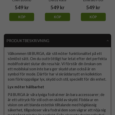
549 kr
549 kr
549 kr
KÖP
KÖP
KÖP
PRODUKTBESKRIVNING
Välkommen till BURGA, där stil möter funktionalitet på ett
sömlöst sätt. Om du outtröttligt har letat efter det perfekta
mobilfodralet slutar din resa här. Vi förstår din önskan om
ett mobilskal som inte bara ger skydd utan också är en
symbol för mode. Därför har vi skräddarsytt en kollektion
som förkroppsligar lyx, skydd och stil, speciellt för din enhet.
Lyx möter hållbarhet
På BURGA är våra lyxiga fodral mer än bara accessoarer; de
är ett uttryck för stil och en sköld av skydd. Födda ur en
vision om att blanda estetisk tilltalande med högklassig
säkerhet, tillgodoser våra fodral dem som vägrar att nöja sig