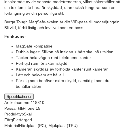
inspirerade av de senaste modetrenderna, vilket säkerställer att
din telefon inte bara är skyddad, utan också fungerar som en
förlängning av din personliga stil.
Burga Tough MagSafe-skalen är ditt VIP-pass till modedjungeln.
Bli vild, förbli listig och lev livet som en boss.
Funktioner
MagSafe kompatibel
Dubbla lager: Silikon på insidan + hårt skal på utsidan
Täcker hela vägen runt telefonens kanter
Förhöjd ram för skärmskydd
Kameran skyddas av förhöjda kanter runt kameran
Lätt och bekväm att hålla i
För dig som behöver extra skydd, samtidigt som du
behåller stilen
Specifikationer
Artikelnummer
118310
Passar till
iPhone 15
Produkttyp
Skal
Färg
Flerfärgad
Material
Hårdplast (PC), Mjukplast (TPU)