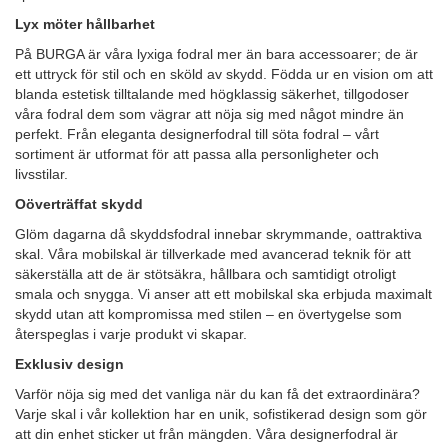
Lyx möter hållbarhet
På BURGA är våra lyxiga fodral mer än bara accessoarer; de är
ett uttryck för stil och en sköld av skydd. Födda ur en vision om att
blanda estetisk tilltalande med högklassig säkerhet, tillgodoser
våra fodral dem som vägrar att nöja sig med något mindre än
perfekt. Från eleganta designerfodral till söta fodral – vårt
sortiment är utformat för att passa alla personligheter och
livsstilar.
Oöverträffat skydd
Glöm dagarna då skyddsfodral innebar skrymmande, oattraktiva
skal. Våra mobilskal är tillverkade med avancerad teknik för att
säkerställa att de är stötsäkra, hållbara och samtidigt otroligt
smala och snygga. Vi anser att ett mobilskal ska erbjuda maximalt
skydd utan att kompromissa med stilen – en övertygelse som
återspeglas i varje produkt vi skapar.
Exklusiv design
Varför nöja sig med det vanliga när du kan få det extraordinära?
Varje skal i vår kollektion har en unik, sofistikerad design som gör
att din enhet sticker ut från mängden. Våra designerfodral är