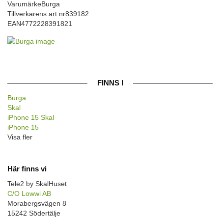
Varumärke
Burga
Tillverkarens art nr
839182
EAN
4772228391821
FINNS I
Burga
Skal
iPhone 15 Skal
iPhone 15
Visa fler
Här finns vi
Tele2 by SkalHuset
C/O Lowwi AB
Morabergsvägen 8
15242 Södertälje