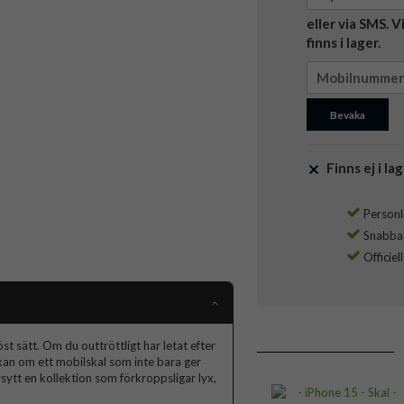
eller via SMS. 
finns i lager.
Bevaka
Finns ej i lag
Personli
Snabba l
Officiel
t sätt. Om du outtröttligt har letat efter
skan om ett mobilskal som inte bara ger
ytt en kollektion som förkroppsligar lyx,