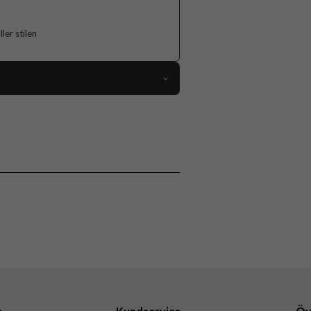
er stilen
118364
iPhone 15
Skal
Flerfärgad
Hårdplast (PC), Mjukplast (TPU)
Burga
829537
4772228295372