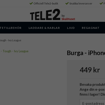
Officiell Tele2-butik
Snabba leveranser
P
TETILLBEHÖR
LADDARE & KABLAR
LJUD
BEGAGNAT
 Tough - Ivy League
Burga - iPhone
449 kr
Bevaka produk
Ange din e-pos
finns i lager! D