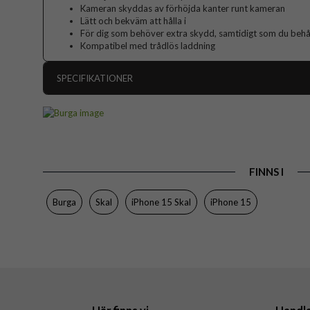
Kameran skyddas av förhöjda kanter runt kameran
Lätt och bekväm att hålla i
För dig som behöver extra skydd, samtidigt som du behåll
Kompatibel med trådlös laddning
SPECIFIKATIONER
Artikelnummer
Passar till
Produkttyp
FINNS I
Färg
Material
Burga
Skal
iPhone 15 Skal
iPhone 15
Varumärke
Tillverkarens art nr
EAN