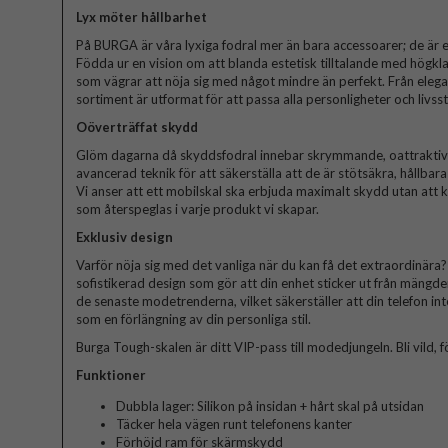
Lyx möter hållbarhet
På BURGA är våra lyxiga fodral mer än bara accessoarer; de är et
Födda ur en vision om att blanda estetisk tilltalande med högkla
som vägrar att nöja sig med något mindre än perfekt. Från elegant
sortiment är utformat för att passa alla personligheter och livssti
Oöverträffat skydd
Glöm dagarna då skyddsfodral innebar skrymmande, oattraktiva 
avancerad teknik för att säkerställa att de är stötsäkra, hållbar
Vi anser att ett mobilskal ska erbjuda maximalt skydd utan att
som återspeglas i varje produkt vi skapar.
Exklusiv design
Varför nöja sig med det vanliga när du kan få det extraordinära? V
sofistikerad design som gör att din enhet sticker ut från mängde
de senaste modetrenderna, vilket säkerställer att din telefon in
som en förlängning av din personliga stil.
Burga Tough-skalen är ditt VIP-pass till modedjungeln. Bli vild, fö
Funktioner
Dubbla lager: Silikon på insidan + hårt skal på utsidan
Täcker hela vägen runt telefonens kanter
Förhöjd ram för skärmskydd