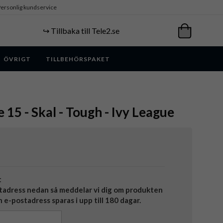
ersonlig kundservice
↪️ Tillbaka till Tele2.se
ÖVRIGT
TILLBEHÖRSPAKET
 15 - Skal - Tough - Ivy League
t
tadress nedan så meddelar vi dig om produkten
in e-postadress sparas i upp till 180 dagar.