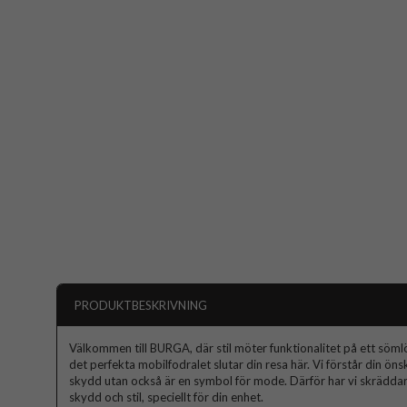
PRODUKTBESKRIVNING
Välkommen till BURGA, där stil möter funktionalitet på ett sömlös
det perfekta mobilfodralet slutar din resa här. Vi förstår din ön
skydd utan också är en symbol för mode. Därför har vi skräddars
skydd och stil, speciellt för din enhet.