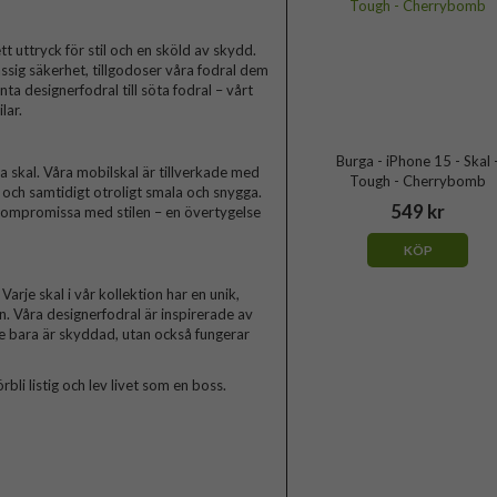
t uttryck för stil och en sköld av skydd.
ssig säkerhet, tillgodoser våra fodral dem
a designerfodral till söta fodral – vårt
lar.
Burga - iPhone 15 - Skal 
skal. Våra mobilskal är tillverkade med
Tough - Cherrybomb
a och samtidigt otroligt smala och snygga.
549 kr
 kompromissa med stilen – en övertygelse
KÖP
arje skal i vår kollektion har en unik,
n. Våra designerfodral är inspirerade av
te bara är skyddad, utan också fungerar
rbli listig och lev livet som en boss.