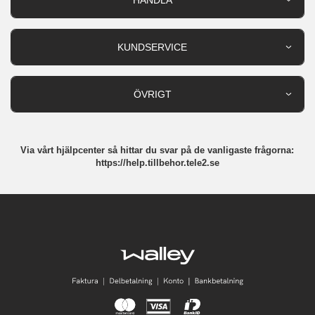
Outlet
Nyheter
KUNDSERVICE
Varumärken
Kundservice
Specialkategorier
90 dagars öppet köp
ÖVRIGT
Köpevillkor
Om oss
Retur
Om cookies
Via vårt hjälpcenter så hittar du svar på de vanligaste frågorna:
Integritetspolicy
https://help.tillbehor.tele2.se