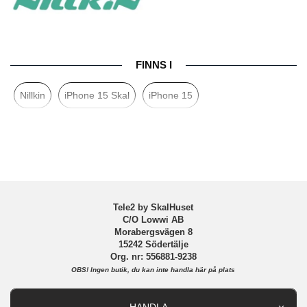
Egenskaper
Trådlös laddning-kompatibel
Färg
Svart
Material
Hårdplast (PC), Mjukplast (TPU)
FINNS I
Varumärke
Nillkin
Nillkin
iPhone 15 Skal
iPhone 15
Tele2 by SkalHuset
C/O Lowwi AB
Morabergsvägen 8
15242 Södertälje
Org. nr: 556881-9238
OBS!
Ingen butik, du kan inte handla här på plats
HANDLA