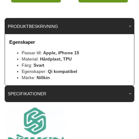
PRODUKTBESKRIVNING
Egenskaper
Passar till:
Apple, iPhone 15
Material:
Hårdplast, TPU
Färg:
Svart
Egenskaper:
Qi kompatibel
Märke:
Nillkin
SPECIFIKATIONER
Artikelnummer
93189
Passar till
iPhone 15
Produkttyp
Skal