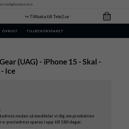
ersonlig kundservice
↪️ Tillbaka till Tele2.se
ÖVRIGT
TILLBEHÖRSPAKET
ear (UAG) - iPhone 15 - Skal -
- Ice
t
tadress nedan så meddelar vi dig om produkten
in e-postadress sparas i upp till 180 dagar.