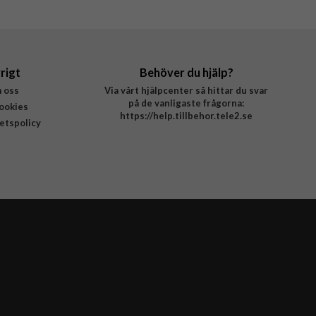
rigt
Behöver du hjälp?
 oss
Via vårt hjälpcenter så hittar du svar
på de vanligaste frågorna:
ookies
https://help.tillbehor.tele2.se
tetspolicy