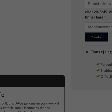
eller via SMS. 
finns i lager.
Bevaka
Finns ej i lag
Personli
Snabba l
Officiel
fe
förflutna. UAGs genomskinliga Plyo-skal
k estetik, som tillsammans skapad