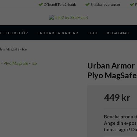
Officiell Tele2-butik
Snabba leveranser
P
TETILLBEHÖR
LADDARE & KABLAR
LJUD
BEGAGNAT
 Plyo MagSafe - Ice
Urban Armor G
Plyo MagSafe 
449 kr
Bevaka produk
Ange din e-pos
finns i lager! D