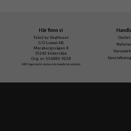
EAN
Här finns vi
Handl
Tele2 by SkalHuset
Outlet
C/O Lowwi AB
Nyhete
Morabergsvägen 8
Varumärk
15242 Södertälje
Specialkate
Org. nr: 556881-9238
OBS!
Ingen butik, du kan inte handla här på plats