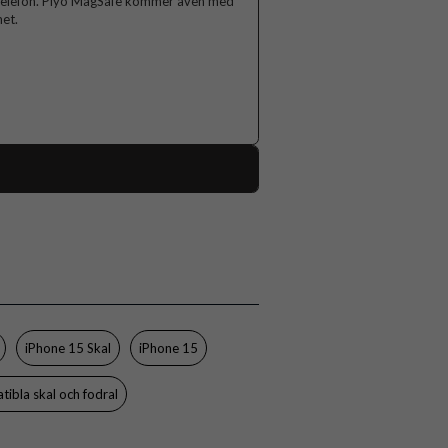
in telefon. Plyo MagSafe kommer även med
et.
88953
iPhone 15
Skal
MagSafe-kompatibel, Stöttålig
Genomskinlig, Vit
iPhone 15 Skal
iPhone 15
Hårdplast (PC), Mjukplast (TPU)
ibla skal och fodral
Urban Armor Gear (UAG)
114294114341