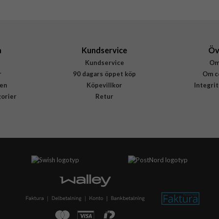
840283909726
a
Kundservice
Öv
Kundservice
Om
r
90 dagars öppet köp
Om c
en
Köpevillkor
Integri
gorier
Retur