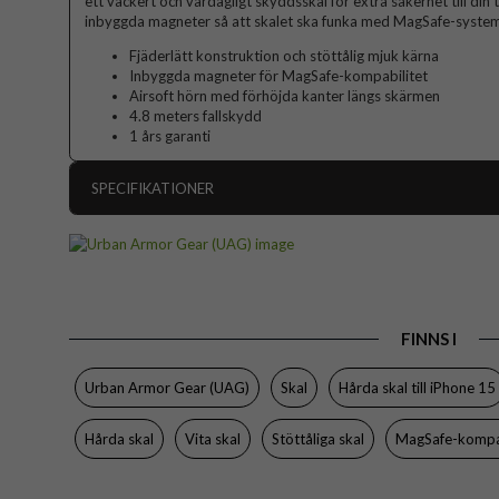
ett vackert och vardagligt skyddsskal för extra säkerhet till d
inbyggda magneter så att skalet ska funka med MagSafe-system
Fjäderlätt konstruktion och stöttålig mjuk kärna
Inbyggda magneter för MagSafe-kompabilitet
Airsoft hörn med förhöjda kanter längs skärmen
4.8 meters fallskydd
1 års garanti
SPECIFIKATIONER
Artikelnummer
Passar till
Produkttyp
FINNS I
Egenskaper
Färg
Urban Armor Gear (UAG)
Skal
Hårda skal till iPhone 15
Material
Hårda skal
Vita skal
Stöttåliga skal
MagSafe-kompat
Varumärke
Tillverkarens art nr