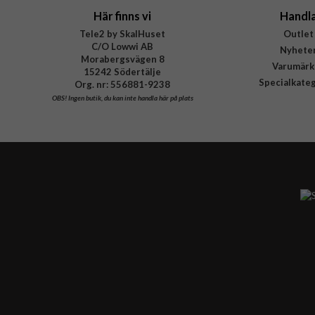
Här finns vi
Handl
Tele2 by SkalHuset
Outlet
C/O Lowwi AB
Nyhete
Morabergsvägen 8
Varumärk
15242 Södertälje
Specialkate
Org. nr: 556881-9238
OBS!
Ingen butik, du kan inte handla här på plats