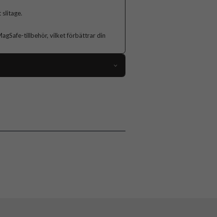
 slitage.
Safe-tillbehör, vilket förbättrar din
103178
iPhone 15
Skal
MagSafe-kompatibel
Genomskinlig, Lila
Mjukplast (TPU)
Celly
MAGSHADES1053VL
8021735205586