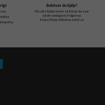
rigt
Behöver du hjälp?
 oss
Via vårt hjälpcenter så hittar du svar
på de vanligaste frågorna:
ookies
https://help.tillbehor.tele2.se
tetspolicy