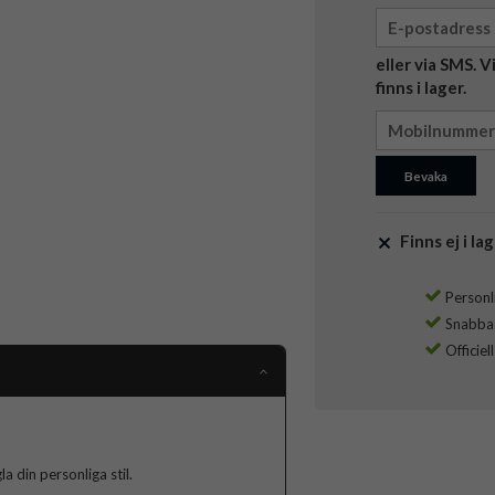
eller via SMS. 
finns i lager.
Bevaka
Finns ej i lag
Personli
Snabba l
Officiel
a din personliga stil.