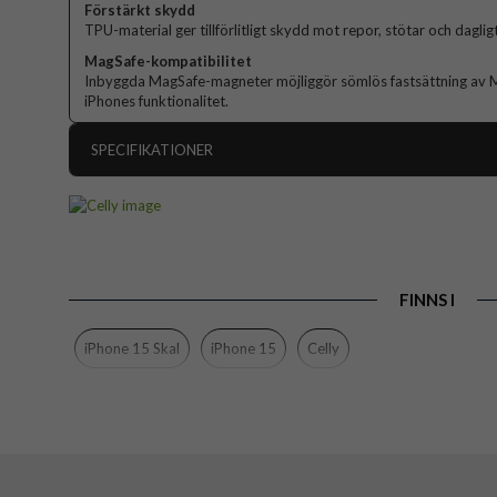
Förstärkt skydd
TPU-material ger tillförlitligt skydd mot repor, stötar och dagligt
MagSafe-kompatibilitet
Inbyggda MagSafe-magneter möjliggör sömlös fastsättning av Mag
iPhones funktionalitet.
SPECIFIKATIONER
Artikelnummer
Passar till
Produkttyp
FINNS I
Egenskaper
Färg
iPhone 15 Skal
iPhone 15
Celly
Material
Varumärke
Tillverkarens art nr
EAN