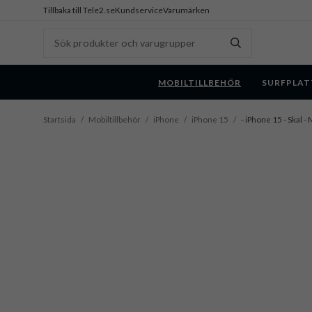
Tillbaka till Tele2.se
Kundservice
Varumärken
MOBILTILLBEHÖR
SURFPLAT
Startsida
/
Mobiltillbehör
/
iPhone
/
iPhone 15
/
- iPhone 15 - Skal 