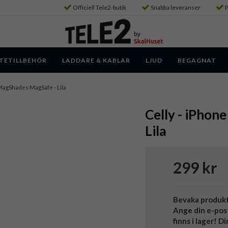
Officiell Tele2-butik
Snabba leveranser
P
TETILLBEHÖR
LADDARE & KABLAR
LJUD
BEGAGNAT
- MagShades MagSafe - Lila
Celly - iPhon
Lila
299 kr
Bevaka produk
Ange din e-pos
finns i lager! D