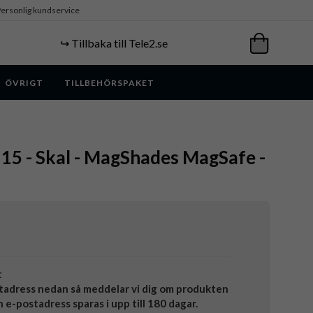
ersonlig kundservice
↪️ Tillbaka till Tele2.se
ÖVRIGT
TILLBEHÖRSPAKET
e 15 - Skal - MagShades MagSafe -
t
tadress nedan så meddelar vi dig om produkten
in e-postadress sparas i upp till 180 dagar.