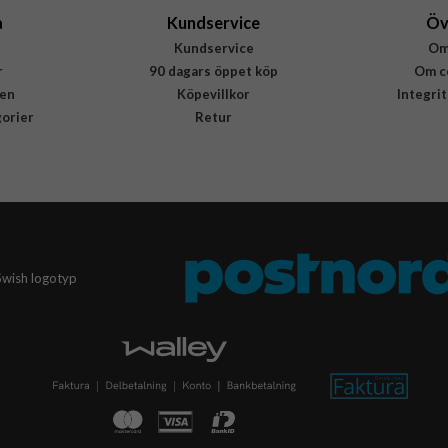
a
Kundservice
Öv
Kundservice
Om
r
90 dagars öppet köp
Om c
en
Köpevillkor
Integri
gorier
Retur