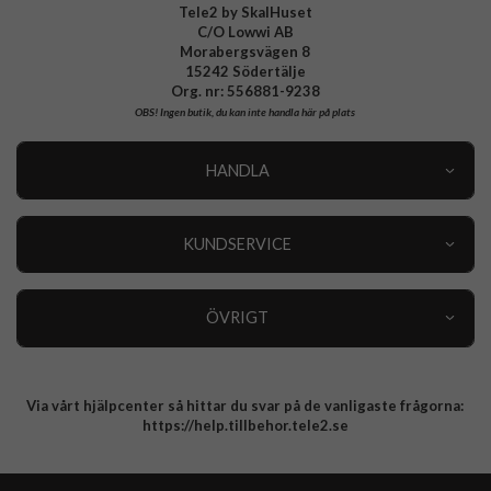
Tele2 by SkalHuset
C/O Lowwi AB
Morabergsvägen 8
15242 Södertälje
Org. nr: 556881-9238
OBS!
Ingen butik, du kan inte handla här på plats
HANDLA
Outlet
Nyheter
KUNDSERVICE
Varumärken
Kundservice
Specialkategorier
90 dagars öppet köp
ÖVRIGT
Köpevillkor
Om oss
Retur
Om cookies
Via vårt hjälpcenter så hittar du svar på de vanligaste frågorna:
Integritetspolicy
https://help.tillbehor.tele2.se