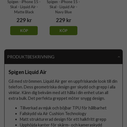
Spigen - iPhone 15 -
Spigen - iPhone 15 -
Skal - Liquid Air -
Skal - Liquid Air -
Matte Black
Navy Blue
229 kr
229 kr
KÖP
KÖP
PRODUKTBESKRIVNING
Spigen Liquid Air
Gå med strömmen. Liquid Air ger en uppfriskande look till din
telefon. Dess geometriska design ger skydd och grepp i alla
vinklar. Känn dig bekväm med att hålla i din enhet utan all
extra bulk. Det perfekta greppet möter snygg design.
Tillverkad av mjuk och böjbar TPU för hållbarhet
Fallskydd via Air Cushion Technology
Matt strukturerad design för ett halkfritt grepp
Upphöjda kanter för skärm- och kameraskydd