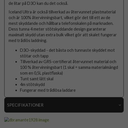
de litar på D3O kan du det också.
Iceland Ultra är också tillverkad av återvunnet plastmaterial
och är 100% återvinningsbart, vilket gör det till ett av de
mest skyddande och hållbara telefonskalen på marknaden.
Dess tunna 4 meter stötskyddande design garanterar
maximalt skydd utan extra bulk vilket gör att skalet fungerar
med trådlös laddning.
D3O-skyddad - det bästa och tunnaste skyddet mot
stötar och tapp
Tillverkad av GRS-certifierat återvunnet material och
100 % återvinningsbart (1 skal = samma materialmängd
som en 0,5L plastflaska)
Tunt samt lätt skal
4m stötskydd
Fungerar med trådlösa laddare
SPECIFIKATIONER
Artikelnummer
89042
Passar till
iPhone 15