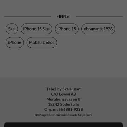
Produkttyp
Skal
FINNS I
Egenskaper
Miljövänlig, Stöttålig
Skal
iPhone 15 Skal
iPhone 15
dbramante1928
Färg
Genomskinlig
Material
D3O, Återvunnen plast
iPhone
Mobiltillbehör
Varumärke
dbramante1928
Tillverkarens art nr
ID61CL001897
EAN
5711428018977
Tele2 by SkalHuset
C/O Lowwi AB
Morabergsvägen 8
15242 Södertälje
Org. nr: 556881-9238
OBS!
Ingen butik, du kan inte handla här på plats