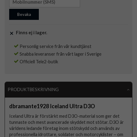
Bevaka
Finns ej i lager.
Personlig service från vår kundtjänst
Snabba leveranser från vårt lager i Sverige
Officiell Tele2-butik
PRODUKTBESKRIVNING
dbramante1928 Iceland Ultra D3O
Iceland Ultra är förstärkt med D3O-material som ger det
tunnaste och mest avancerade skyddet mot stötar. D3O är
världens ledande företag inom stötskydd och används av
professionella idrottare, soldater och motorcyklister – om