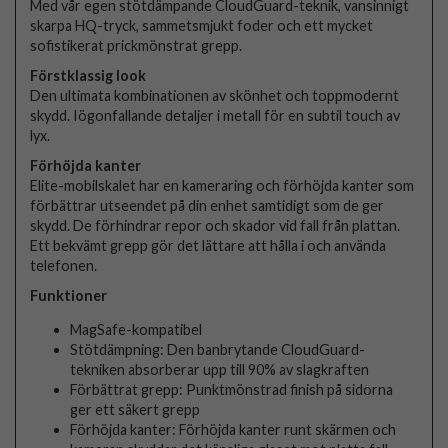
Med vår egen stötdämpande CloudGuard-teknik, vansinnigt
skarpa HQ-tryck, sammetsmjukt foder och ett mycket
sofistikerat prickmönstrat grepp.
Förstklassig look
Den ultimata kombinationen av skönhet och toppmodernt
skydd. Iögonfallande detaljer i metall för en subtil touch av
lyx.
Förhöjda kanter
Elite-mobilskalet har en kameraring och förhöjda kanter som
förbättrar utseendet på din enhet samtidigt som de ger
skydd. De förhindrar repor och skador vid fall från plattan.
Ett bekvämt grepp gör det lättare att hålla i och använda
telefonen.
Funktioner
MagSafe-kompatibel
Stötdämpning: Den banbrytande CloudGuard-
tekniken absorberar upp till 90% av slagkraften
Förbättrat grepp: Punktmönstrad finish på sidorna
ger ett säkert grepp
Förhöjda kanter: Förhöjda kanter runt skärmen och