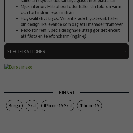
kameran skyddar det känsliga glaset mot platta fall
Mjuk interiör: Mikrofiberfoder håller din telefon varm
och förhindrar repor inifrån
Högkvalitativt tryck: Vår anti-fade tryckteknik håller
din design lika levande som dag ett i månader framöver
Redo för rem: Specialdesignade uttag gör det enkelt
att fästa en telefoncharm (ingår ej)
SPECIFIKATIONER
Artikelnummer
118131
Passar till
iPhone 15
Produkttyp
Skal
FINNS I
Egenskaper
Stöttålig
Burga
Skal
iPhone 15 Skal
iPhone 15
Färg
Flerfärgad
Material
Hårdplast (PC), Mjukplast (TPU)
Varumärke
Burga