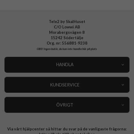
Tillverkarens art nr
816632
EAN
4772228166320
Tele2 by SkalHuset
C/O Lowwi AB
Morabergsvägen 8
15242 Södertälje
Org. nr: 556881-9238
OBS!
Ingen butik, du kan inte handla här på plats
HANDLA
Outlet
Nyheter
KUNDSERVICE
Varumärken
Kundservice
Specialkategorier
90 dagars öppet köp
ÖVRIGT
Köpevillkor
Om oss
Retur
Om cookies
Via vårt hjälpcenter så hittar du svar på de vanligaste frågorna:
Integritetspolicy