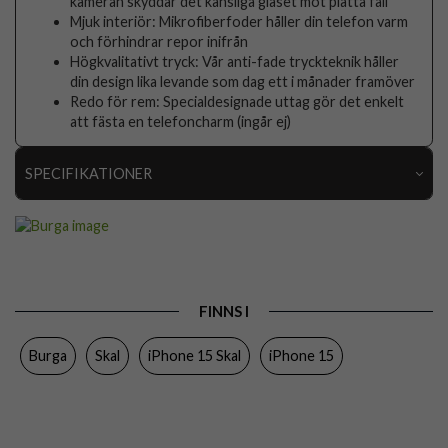
kameran skyddar det känsliga glaset mot platta fall
Mjuk interiör: Mikrofiberfoder håller din telefon varm
och förhindrar repor inifrån
Högkvalitativt tryck: Vår anti-fade tryckteknik håller
din design lika levande som dag ett i månader framöver
Redo för rem: Specialdesignade uttag gör det enkelt
att fästa en telefoncharm (ingår ej)
SPECIFIKATIONER
Artikelnummer
118134
Passar till
iPhone 15
Produkttyp
Skal
FINNS I
Egenskaper
Stöttålig
Burga
Skal
iPhone 15 Skal
iPhone 15
Färg
Flerfärgad
Material
Hårdplast (PC), Mjukplast (TPU)
Varumärke
Burga