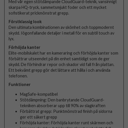
Med vår egen stötdämpande CloudGuard-teknik, vansinnigt
skarpa HQ-tryck, sammetsmjukt foder och ett mycket
sofistikerat prickmönstrat grepp.
Förstklassig look
Den ultimata kombinationen av skönhet och toppmodernt
skydd. Iögonfallande detaljer i metall för en subtil touch av
lyx.
Förhöjda kanter
Elite-mobilskalet har en kameraring och förhöjda kanter som
förbättrar utseendet på din enhet samtidigt som de ger
skydd. De förhindrar repor och skador vid fall från plattan.
Ett bekvämt grepp gör det lättare att hålla i och använda
telefonen.
Funktioner
MagSafe-kompatibel
Stötdämpning: Den banbrytande CloudGuard-
tekniken absorberar upp till 90% av slagkraften
Förbättrat grepp: Punktmönstrad finish på sidorna
ger ett säkert grepp
Förhöjda kanter: Förhöjda kanter runt skärmen och