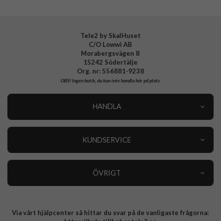
Tillverkarens art nr
919814
EAN
4772229198146
Tele2 by SkalHuset
C/O Lowwi AB
Morabergsvägen 8
15242 Södertälje
Org. nr: 556881-9238
OBS!
Ingen butik, du kan inte handla här på plats
HANDLA
Outlet
Nyheter
KUNDSERVICE
Varumärken
Kundservice
Specialkategorier
90 dagars öppet köp
ÖVRIGT
Köpevillkor
Om oss
Retur
Om cookies
Via vårt hjälpcenter så hittar du svar på de vanligaste frågorna:
Integritetspolicy