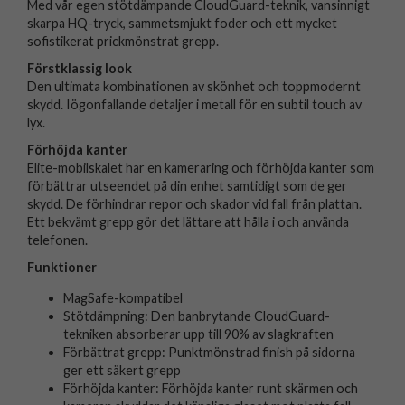
Med vår egen stötdämpande CloudGuard-teknik, vansinnigt
skarpa HQ-tryck, sammetsmjukt foder och ett mycket
sofistikerat prickmönstrat grepp.
Förstklassig look
Den ultimata kombinationen av skönhet och toppmodernt
skydd. Iögonfallande detaljer i metall för en subtil touch av
lyx.
Förhöjda kanter
Elite-mobilskalet har en kameraring och förhöjda kanter som
förbättrar utseendet på din enhet samtidigt som de ger
skydd. De förhindrar repor och skador vid fall från plattan.
Ett bekvämt grepp gör det lättare att hålla i och använda
telefonen.
Funktioner
MagSafe-kompatibel
Stötdämpning: Den banbrytande CloudGuard-
tekniken absorberar upp till 90% av slagkraften
Förbättrat grepp: Punktmönstrad finish på sidorna
ger ett säkert grepp
Förhöjda kanter: Förhöjda kanter runt skärmen och