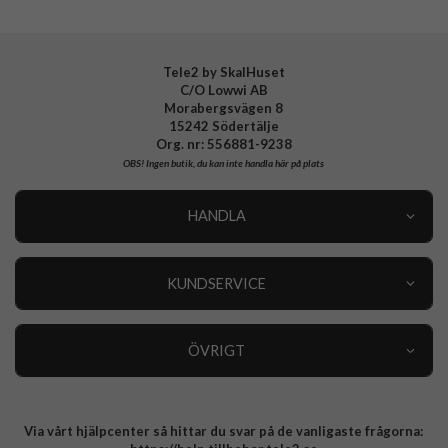
Tillverkarens art nr
821386
EAN
4772228213864
Tele2 by SkalHuset
C/O Lowwi AB
Morabergsvägen 8
15242 Södertälje
Org. nr: 556881-9238
OBS!
Ingen butik, du kan inte handla här på plats
HANDLA
Outlet
Nyheter
KUNDSERVICE
Varumärken
Kundservice
Specialkategorier
90 dagars öppet köp
ÖVRIGT
Köpevillkor
Om oss
Retur
Om cookies
Via vårt hjälpcenter så hittar du svar på de vanligaste frågorna:
Integritetspolicy