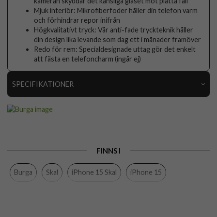
kameran skyddar det känsliga glaset mot platta fall
Mjuk interiör: Mikrofiberfoder håller din telefon varm
och förhindrar repor inifrån
Högkvalitativt tryck: Vår anti-fade tryckteknik håller
din design lika levande som dag ett i månader framöver
Redo för rem: Specialdesignade uttag gör det enkelt
att fästa en telefoncharm (ingår ej)
SPECIFIKATIONER
Artikelnummer
118133
Passar till
iPhone 15
Produkttyp
Skal
FINNS I
Egenskaper
Stöttålig
Burga
Skal
iPhone 15 Skal
iPhone 15
Färg
Flerfärgad
Material
Hårdplast (PC), Mjukplast (TPU)
Varumärke
Burga