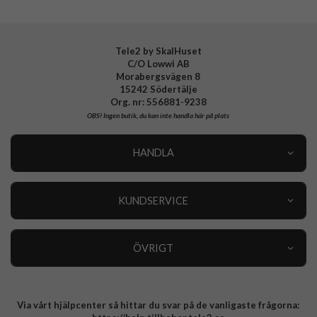
Tillverkarens art nr
813810
EAN
4772228138105
Tele2 by SkalHuset
C/O Lowwi AB
Morabergsvägen 8
15242 Södertälje
Org. nr: 556881-9238
OBS!
Ingen butik, du kan inte handla här på plats
HANDLA
Outlet
Nyheter
KUNDSERVICE
Varumärken
Kundservice
Specialkategorier
90 dagars öppet köp
ÖVRIGT
Köpevillkor
Om oss
Retur
Om cookies
Via vårt hjälpcenter så hittar du svar på de vanligaste frågorna:
Integritetspolicy