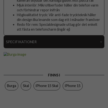
kameran skyddar det känsliga glaset mot platta fall
Mjuk interiör: Mikrofiberfoder håller din telefon varm
och förhindrar repor inifrån
Högkvalitativt tryck: Vår anti-fade tryckteknik håller
din design lika levande som dag ett i månader framöver
Redo för rem: Specialdesignade uttag gör det enkelt
att fästa en telefoncharm (ingår ej)
SPECIFIKATIONER
Artikelnummer
118139
Passar till
iPhone 15
Produkttyp
Skal
FINNS I
Egenskaper
Stöttålig
Burga
Skal
iPhone 15 Skal
iPhone 15
Färg
Flerfärgad
Material
Hårdplast (PC), Mjukplast (TPU)
Varumärke
Burga