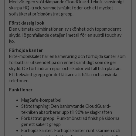
Med vår egen stötdämpande CloudGuard-teknik, vansinnigt
skarpa HQ-tryck, sammetsmjukt foder och ett mycket
sofistikerat prickmönstrat grepp.
Förstklassig look
Den ultimata kombinationen av skönhet och toppmodernt
skydd. Iögonfallande detaljer i metall för en subtil touch av
lyx.
Förhöjda kanter
Elite-mobilskalet har en kameraring och förhöjda kanter som
förbättrar utseendet på din enhet samtidigt som de ger
skydd. De förhindrar repor och skador vid fall från plattan.
Ett bekvämt grepp gör det lättare att hålla i och använda
telefonen.
Funktioner
MagSafe-kompatibel
Stötdämpning: Den banbrytande CloudGuard-
tekniken absorberar upp till 90% av slagkraften
Förbättrat grepp: Punktmönstrad finish på sidorna
ger ett säkert grepp
Förhöjda kanter: Förhöjda kanter runt skärmen och