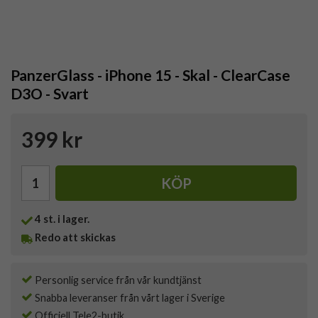
PanzerGlass - iPhone 15 - Skal - ClearCase
D3O - Svart
399 kr
KÖP
4
st. i lager.
Redo att skickas
Personlig service från vår kundtjänst
Snabba leveranser från vårt lager i Sverige
Officiell Tele2-butik