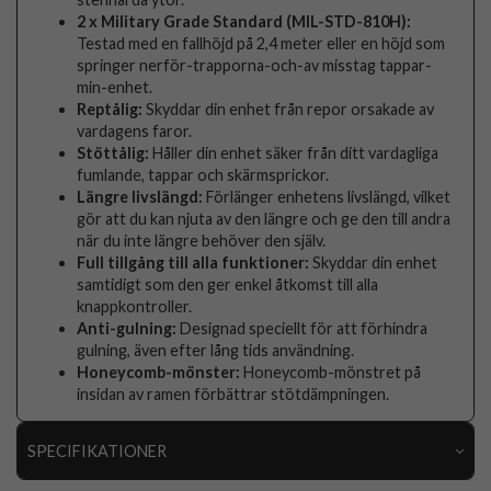
2 x Military Grade Standard (MIL-STD-810H):
Testad med en fallhöjd på 2,4 meter eller en höjd som
springer nerför-trapporna-och-av misstag tappar-
min-enhet.
Reptålig:
Skyddar din enhet från repor orsakade av
vardagens faror.
Stöttålig:
Håller din enhet säker från ditt vardagliga
fumlande, tappar och skärmsprickor.
Längre livslängd:
Förlänger enhetens livslängd, vilket
gör att du kan njuta av den längre och ge den till andra
när du inte längre behöver den själv.
Full tillgång till alla funktioner:
Skyddar din enhet
samtidigt som den ger enkel åtkomst till alla
knappkontroller.
Anti-gulning:
Designad speciellt för att förhindra
gulning, även efter lång tids användning.
Honeycomb-mönster:
Honeycomb-mönstret på
insidan av ramen förbättrar stötdämpningen.
SPECIFIKATIONER