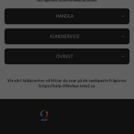
OBS!
Ingen butik, du kan inte handla här på plats
HANDLA
Outlet
Nyheter
KUNDSERVICE
Varumärken
Kundservice
Specialkategorier
90 dagars öppet köp
ÖVRIGT
Köpevillkor
Om oss
Retur
Om cookies
Via vårt hjälpcenter så hittar du svar på de vanligaste frågorna:
Integritetspolicy
https://help.tillbehor.tele2.se