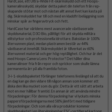
HardCase, ett Ultra-Wide Fit-skärmskydd och ett Hoops-
kameralinsskydd, skyddar detta paket din telefon från rep-
skapande stötar mot och nästan allt annat livet kan kasta på
dig. Skärmskyddet har till och med en kladdfri beläggning som
minskar spår av fingeravtryck och fett.
HardCase har världens mest avancerade växtbaserade
skyddsmaterial, D3O Bio, pålitligt för att skydda militära
elitstyrkor och professionella idrottare. Baksidan är 100%
återvunnen plast, medan plastramen består av 44%
växtbaserat innehåll. Skärmskyddet är tillverkat av 60%
återvunnet material och ger hög reptålighet. Och hur är det
med Hoops Camera Lens Protector? Det håller dina
kameralinser fria från repor och sprickor som skulle lämna
permanenta ärr på alla framtida foton.
3-i-1-skyddspaketet förlänger telefonens livslängd så att du
en dag kan ge den vidare till någon annan som kommer att
älska den lika mycket som du gör. Detta är ett sätt att arbeta
mot en mer hållbar framtid. En annan är att använda mindre
förpackningar: För denna förpackning har vi lyckats minska
pappersförpackningarna med 58% jämfört med tidigare
förpackningar. Och som alla våra produkter kommer
skyddspaketet i en återvinningsbar FSC-certifierad kartong.