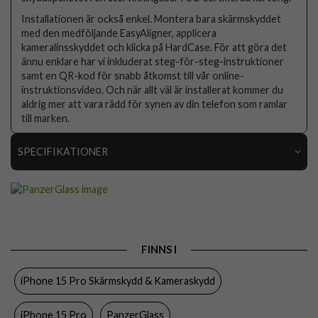
Installationen är också enkel. Montera bara skärmskyddet
med den medföljande EasyAligner, applicera
kameralinsskyddet och klicka på HardCase. För att göra det
ännu enklare har vi inkluderat steg-för-steg-instruktioner
samt en QR-kod för snabb åtkomst till vår online-
instruktionsvideo. Och när allt väl är installerat kommer du
aldrig mer att vara rädd för synen av din telefon som ramlar
till marken.
SPECIFIKATIONER
Artikelnummer
100617
Passar till
iPhone 15 Pro
Produkttyp
Kameraskydd, Skal, Skärmskydd
FINNS I
Egenskaper
Full size, Monteringsram
iPhone 15 Pro Skärmskydd & Kameraskydd
Färg
Genomskinlig
Material
Härdat glas, Återvunnen plast
iPhone 15 Pro
PanzerGlass