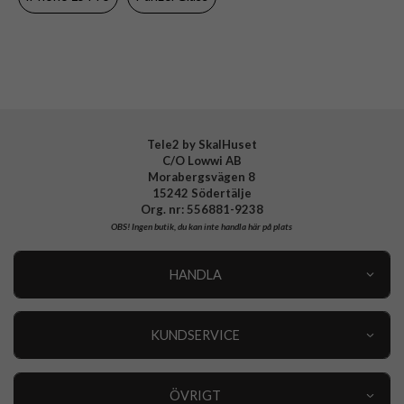
Varumärke
PanzerGlass
Tillverkarens art nr
B1173+2810
EAN
5711724211737
Tele2 by SkalHuset
C/O Lowwi AB
Morabergsvägen 8
15242 Södertälje
Org. nr: 556881-9238
OBS!
Ingen butik, du kan inte handla här på plats
HANDLA
Outlet
Nyheter
KUNDSERVICE
Varumärken
Kundservice
Specialkategorier
90 dagars öppet köp
ÖVRIGT