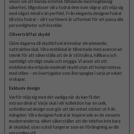
vision om att blanda estetisk tilltalande med högklassig
säkerhet, tillgodoser våra fodral dem som vägrar att nöja sig
med något mindre än perfekt. Från eleganta designerfodral
till söta fodral – vårt sortiment är utformat för att passa alla
personligheter och livsstilar.
Oöverträffat skydd
Glöm dagarna då skyddsfodral innebar skrymmande,
oattraktiva skal. Våra mobilskal är tillverkade med avancerad
teknik för att säkerställa att de är stötsäkra, hållbara och
samtidigt otroligt smala och snygga. Vi anser att ett
mobilskal ska erbjuda maximalt skydd utan att kompromissa
med stilen – en övertygelse som återspeglas i varje produkt
vi skapar.
Exklusiv design
Varför nöja sig med det vanliga när du kan få det
extraordinära? Varje skal i vår kollektion har en unik,
sofistikerad design som gör att din enhet sticker ut från
mängden. Våra designerfodral är inspirerade av de senaste
modetrenderna, vilket säkerställer att din telefon inte bara
är skyddad, utan också fungerar som en förlängning av din
personliga stil.