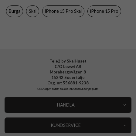
Färg
Flerfärgad
Burga
Skal
iPhone 15 Pro Skal
iPhone 15 Pro
Material
Hårdplast (PC), Mjukplast (TPU)
Varumärke
Burga
Tillverkarens art nr
881844
EAN
4772228818441
Tele2 by SkalHuset
C/O Lowwi AB
Morabergsvägen 8
15242 Södertälje
Org. nr: 556881-9238
OBS!
Ingen butik, du kan inte handla här på plats
HANDLA
Outlet
Nyheter
KUNDSERVICE
Varumärken
Kundservice