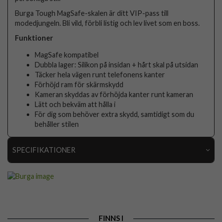
Burga Tough MagSafe-skalen är ditt VIP-pass till
modedjungeln. Bli vild, förbli listig och lev livet som en boss.
Funktioner
MagSafe kompatibel
Dubbla lager: Silikon på insidan + hårt skal på utsidan
Täcker hela vägen runt telefonens kanter
Förhöjd ram för skärmskydd
Kameran skyddas av förhöjda kanter runt kameran
Lätt och bekväm att hålla i
För dig som behöver extra skydd, samtidigt som du
behåller stilen
SPECIFIKATIONER
Artikelnummer
118268
Passar till
iPhone 15 Pro
Produkttyp
Skal
FINNS I