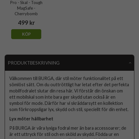
Pro - Skal - Tough
MagSafe -
Cherrybomb
499 kr
KÖP
PRODUKTBESKRIVNING
Välkommen till BURGA, där stil möter funktionalitet på ett
sömlöst sätt. Om du outtröttligt har letat efter det perfekta
mobilfodralet slutar din resa här. Vi förstår din önskan om
ett mobilskal som inte bara ger skydd utan också är en
symbol för mode. Därför har vi skräddarsytt en kollektion
som förkroppsligar lyx, skydd och stil, speciellt för din enhet.
Lyx möter hållbarhet
På BURGA är våra lyxiga fodral mer än bara accessoarer; de
är ett uttryck för stil och en sköld av skydd. Födda ur en