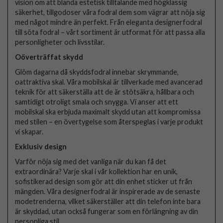
vision om att blanda estetisk tilltalande med högklassig
säkerhet, tillgodoser våra fodral dem som vägrar att nöja sig
med något mindre än perfekt. Från eleganta designerfodral
till söta fodral – vårt sortiment är utformat för att passa alla
personligheter och livsstilar.
Oöverträffat skydd
Glöm dagarna då skyddsfodral innebar skrymmande,
oattraktiva skal. Våra mobilskal är tillverkade med avancerad
teknik för att säkerställa att de är stötsäkra, hållbara och
samtidigt otroligt smala och snygga. Vi anser att ett
mobilskal ska erbjuda maximalt skydd utan att kompromissa
med stilen – en övertygelse som återspeglas i varje produkt
vi skapar.
Exklusiv design
Varför nöja sig med det vanliga när du kan få det
extraordinära? Varje skal i vår kollektion har en unik,
sofistikerad design som gör att din enhet sticker ut från
mängden. Våra designerfodral är inspirerade av de senaste
modetrenderna, vilket säkerställer att din telefon inte bara
är skyddad, utan också fungerar som en förlängning av din
personliga stil.