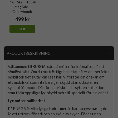
Pro - Skal - Tough
MagSafe -
Cherrybomb
499 kr
KÖP
PRODUKTBESKRIVNING
Välkommen till BURGA, där stil möter funktionalitet på ett
sömlöst sätt. Om du outtröttligt har letat efter det perfekta
mobilfodralet slutar din resa här. Vi förstår din önskan om
ett mobilskal som inte bara ger skydd utan också är en
symbol för mode. Därför har vi skräddarsytt en kollektion
som förkroppsligar lyx, skydd och stil, speciellt för din enhet.
Lyx möter hållbarhet
På BURGA är våra lyxiga fodral mer än bara accessoarer; de
är ett uttryck för stil och en sköld av skydd. Födda ur en