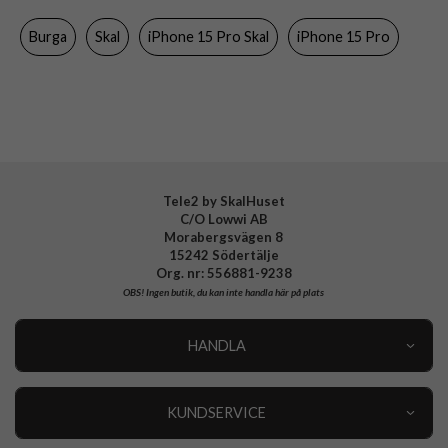
Färg
Flerfärgad
Burga
Skal
iPhone 15 Pro Skal
iPhone 15 Pro
Material
Hårdplast (PC), Mjukplast (TPU)
Varumärke
Burga
Tillverkarens art nr
133869
EAN
4772241338698
Tele2 by SkalHuset
C/O Lowwi AB
Morabergsvägen 8
15242 Södertälje
Org. nr: 556881-9238
OBS!
Ingen butik, du kan inte handla här på plats
HANDLA
Outlet
Nyheter
KUNDSERVICE
Varumärken
Kundservice