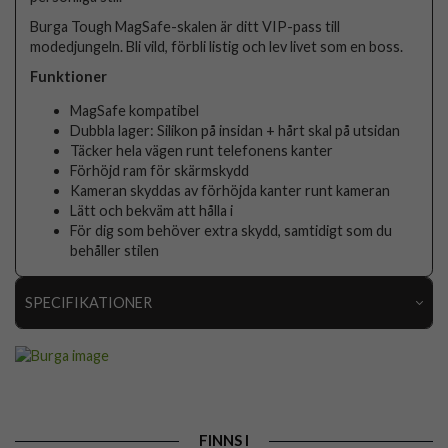
Burga Tough MagSafe-skalen är ditt VIP-pass till
modedjungeln. Bli vild, förbli listig och lev livet som en boss.
Funktioner
MagSafe kompatibel
Dubbla lager: Silikon på insidan + hårt skal på utsidan
Täcker hela vägen runt telefonens kanter
Förhöjd ram för skärmskydd
Kameran skyddas av förhöjda kanter runt kameran
Lätt och bekväm att hålla i
För dig som behöver extra skydd, samtidigt som du
behåller stilen
SPECIFIKATIONER
Artikelnummer
118914
Passar till
iPhone 15 Pro
Produkttyp
Skal
FINNS I