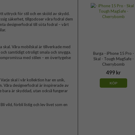
t uttryck för stil och en sköld av skydd.
ssig säkerhet, tillgodoser våra fodral dem
a designerfodral till söta fodral – vårt
lar.
skal. Våra mobilskal är tillverkade med
a och samtidigt otroligt smala och snygga.
Burga - iPhone 15 Pro -
 kompromissa med stilen – en övertygelse
Skal - Tough MagSafe -
Cherrybomb
499 kr
arje skal i vår kollektion har en unik,
KÖP
n. Våra designerfodral är inspirerade av
te bara är skyddad, utan också fungerar
 vild, förbli listig och lev livet som en