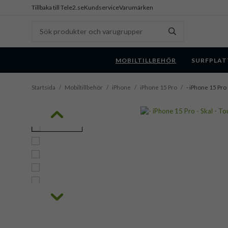
Tillbaka till Tele2.se
Kundservice
Varumärken
MOBILTILLBEHÖR
SURFPLAT
Startsida
/
Mobiltillbehör
/
iPhone
/
iPhone 15 Pro
/
- iPhone 15 Pro