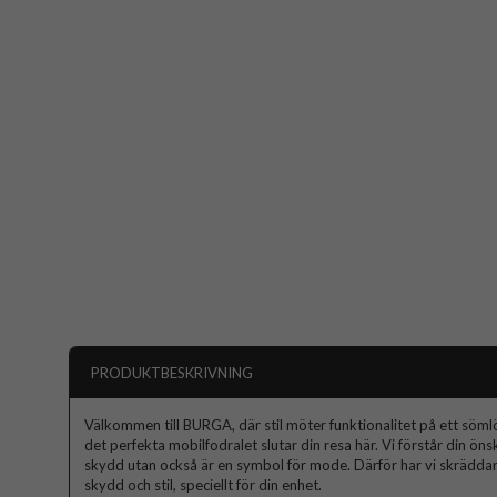
PRODUKTBESKRIVNING
Välkommen till BURGA, där stil möter funktionalitet på ett sömlös
det perfekta mobilfodralet slutar din resa här. Vi förstår din ön
skydd utan också är en symbol för mode. Därför har vi skräddars
skydd och stil, speciellt för din enhet.