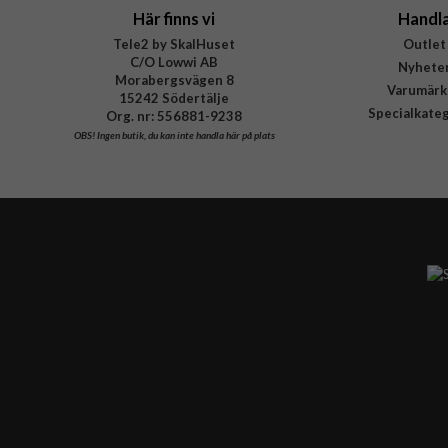
Här finns vi
Handl
Tele2 by SkalHuset
Outlet
C/O Lowwi AB
Nyhete
Morabergsvägen 8
Varumärk
15242 Södertälje
Specialkate
Org. nr: 556881-9238
OBS!
Ingen butik, du kan inte handla här på plats