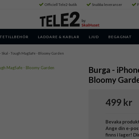
Officiell Tele2-butik
Snabba leveranser
P
TETILLBEHÖR
LADDARE & KABLAR
LJUD
BEGAGNAT
 - Skal - Tough MagSafe - Bloomy Garden
Burga - iPhon
Bloomy Gard
499 kr
Bevaka produk
Ange din e-pos
finns i lager! D