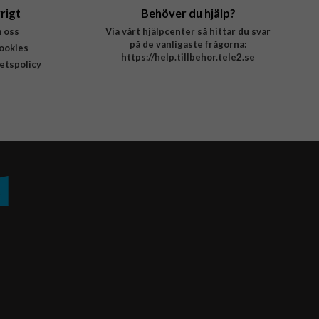
rigt
Behöver du hjälp?
 oss
Via vårt hjälpcenter så hittar du svar
på de vanligaste frågorna:
ookies
https://help.tillbehor.tele2.se
tetspolicy