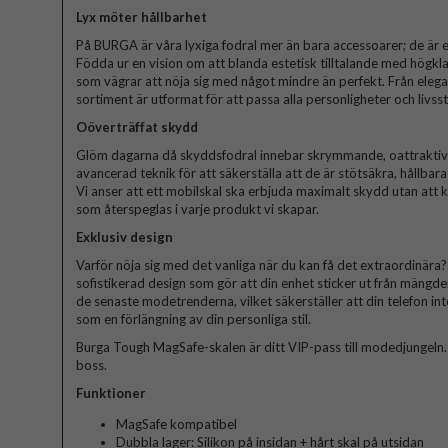
Lyx möter hållbarhet
På BURGA är våra lyxiga fodral mer än bara accessoarer; de är et
Födda ur en vision om att blanda estetisk tilltalande med högkla
som vägrar att nöja sig med något mindre än perfekt. Från elegant
sortiment är utformat för att passa alla personligheter och livssti
Oöverträffat skydd
Glöm dagarna då skyddsfodral innebar skrymmande, oattraktiva 
avancerad teknik för att säkerställa att de är stötsäkra, hållbar
Vi anser att ett mobilskal ska erbjuda maximalt skydd utan att
som återspeglas i varje produkt vi skapar.
Exklusiv design
Varför nöja sig med det vanliga när du kan få det extraordinära? V
sofistikerad design som gör att din enhet sticker ut från mängde
de senaste modetrenderna, vilket säkerställer att din telefon in
som en förlängning av din personliga stil.
Burga Tough MagSafe-skalen är ditt VIP-pass till modedjungeln. Bli
boss.
Funktioner
MagSafe kompatibel
Dubbla lager: Silikon på insidan + hårt skal på utsidan