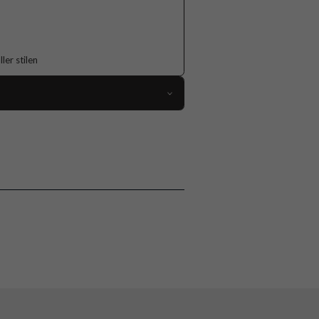
er stilen
118281
iPhone 15 Pro
Skal
Flerfärgad
Hårdplast (PC), Mjukplast (TPU)
Burga
835174
4772228351740