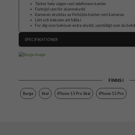
Täcker hela vägen runt telefonens kanter
Förhöjd ram för skärmskydd
Kameran skyddas av förhöjda kanter runt kameran
Lätt och bekväm att hålla i
För dig som behöver extra skydd, samtidigt som du behåll
SPECIFIKATIONER
Artikelnummer
Passar till
Produkttyp
FINNS I
Färg
Material
Burga
Skal
iPhone 15 Pro Skal
iPhone 15 Pro
Varumärke
Tillverkarens art nr
EAN