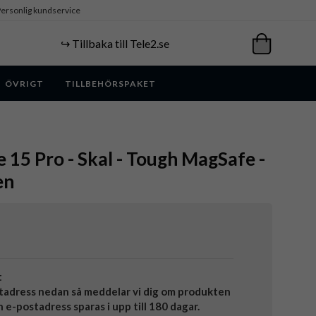
ersonlig kundservice
↪️ Tillbaka till Tele2.se
ÖVRIGT
TILLBEHÖRSPAKET
e 15 Pro - Skal - Tough MagSafe -
en
t
tadress nedan så meddelar vi dig om produkten
in e-postadress sparas i upp till 180 dagar.