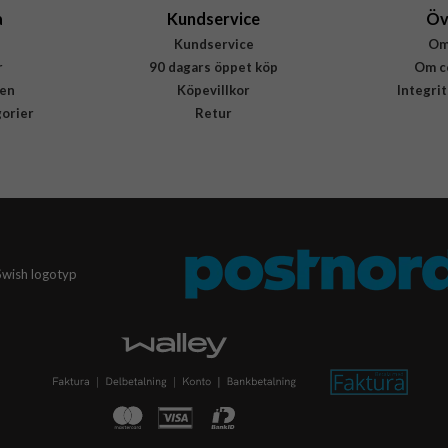
a
Kundservice
Öv
Kundservice
Om
r
90 dagars öppet köp
Om c
en
Köpevillkor
Integri
gorier
Retur