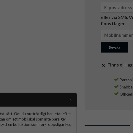
eller via SMS. 
finns i lager.
Bevaka
Finns ej i lag
Personli
Snabba l
Officiel
t sätt. Om du outtröttligt har letat efter
skan om ett mobilskal som inte bara ger
ytt en kollektion som förkroppsligar lyx,