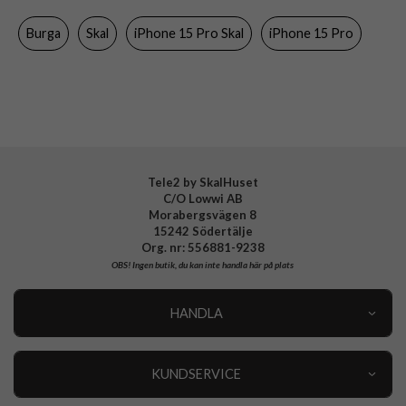
Färg
Flerfärgad
Burga
Skal
iPhone 15 Pro Skal
iPhone 15 Pro
Material
Hårdplast (PC), Mjukplast (TPU)
Varumärke
Burga
Tillverkarens art nr
902301
EAN
4772229023011
Tele2 by SkalHuset
C/O Lowwi AB
Morabergsvägen 8
15242 Södertälje
Org. nr: 556881-9238
OBS!
Ingen butik, du kan inte handla här på plats
HANDLA
Outlet
Nyheter
KUNDSERVICE
Varumärken
Kundservice