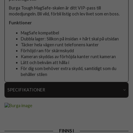
Burga Tough MagSafe-skalen är ditt VIP-pass till
modedjungeln. Bli vild, förbli listig och lev livet som en boss.
Funktioner
MagSafe kompatibel
Dubbla lager: Silikon på insidan + hårt skal på utsidan
Täcker hela vägen runt telefonens kanter
Förhöjd ram för skärmskydd
Kameran skyddas av förhöjda kanter runt kameran
Lätt och bekväm att hålla i
För dig som behöver extra skydd, samtidigt som du
behåller stilen
SPECIFIKATIONER
Artikelnummer
118277
Passar till
iPhone 15 Pro
Produkttyp
Skal
FINNS I