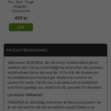
Pro - Skal - Tough
MagSafe -
Cherrybomb
499 kr
KÖP
PRODUKTBESKRIVNING
Välkommen till BURGA, där stil möter funktionalitet på ett
sömlöst sätt. Om du outtröttligt har letat efter det perfekta
mobilfodralet slutar din resa här. Vi förstår din önskan om
ett mobilskal som inte bara ger skydd utan också är en
symbol för mode. Därför har vi skräddarsytt en kollektion
som förkroppsligar lyx, skydd och stil, speciellt för din enhet.
Lyx möter hållbarhet
På BURGA är våra lyxiga fodral mer än bara accessoarer; de
är ett uttryck för stil och en sköld av skydd. Födda ur en