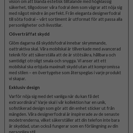
vision om att blanda estetisk tilltalande med högklassig
säkerhet, tillgodoser våra fodral dem som vägrar att nöja sig
med något mindre än perfekt. Från eleganta designerfodral
till söta fodral – vårt sortiment är utformat för att passa alla
personligheter och livsstilar.
Oöverträffat skydd
Glöm dagarna då skyddsfodral innebar skrymmande,
oattraktiva skal. Våra mobilskal är tillverkade med avancerad
teknik för att säkerställa att de är stötsäkra, hållbara och
samtidigt otroligt smala och snygga. Vi anser att ett
mobilskal ska erbjuda maximalt skydd utan att kompromissa
med stilen – en övertygelse som återspeglas i varje produkt
vi skapar.
Exklusiv design
Varför nöja sig med det vanliga när du kan få det
extraordinära? Varje skal i vår kollektion har en unik,
sofistikerad design som gör att din enhet sticker ut från
mängden. Våra designerfodral är inspirerade av de senaste
modetrenderna, vilket säkerställer att din telefon inte bara
är skyddad, utan också fungerar som en förlängning av din
personliga stil.