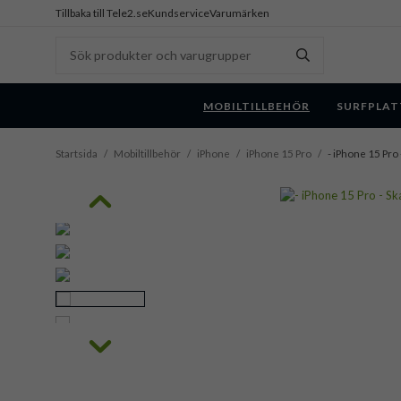
Tillbaka till Tele2.se
Kundservice
Varumärken
MOBILTILLBEHÖR
SURFPLAT
Startsida
/
Mobiltillbehör
/
iPhone
/
iPhone 15 Pro
/
- iPhone 15 Pro 