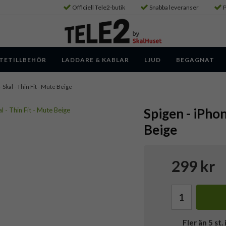
Officiell Tele2-butik
Snabba leveranser
P
TETILLBEHÖR
LADDARE & KABLAR
LJUD
BEGAGNAT
- Skal - Thin Fit - Mute Beige
Spigen - iPhon
Beige
299 kr
Fler än 5 st. 