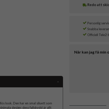
Redo att ski
Personlig servi
Snabba leverans
Officiell Tele2-
När kan jag få min 
idlös look. Den har en smal siluett som
nimala design: dess fallskydd är allt