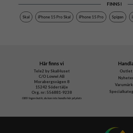
EAN
FINNS I
Skal
iPhone 15 Pro Skal
iPhone 15 Pro
Spigen
Här finns vi
Handl
Tele2 by SkalHuset
Outlet
C/O Lowwi AB
Nyhete
Morabergsvägen 8
Varumärk
15242 Södertälje
Specialkate
Org. nr: 556881-9238
OBS!
Ingen butik, du kan inte handla här på plats