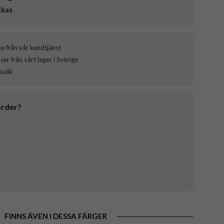
ckas
ce från vår kundtjänst
er från vårt lager i Sverige
butik
order?
FINNS ÄVEN I DESSA FÄRGER