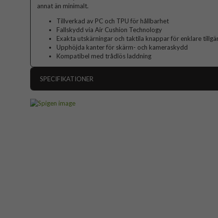
annat än minimalt.
Tillverkad av PC och TPU för hållbarhet
Fallskydd via Air Cushion Technology
Exakta utskärningar och taktila knappar för enklare tillgä
Upphöjda kanter för skärm- och kameraskydd
Kompatibel med trådlös laddning
SPECIFIKATIONER
Artikelnummer
Passar till
Produkttyp
Egenskaper
Färg
Material
Varumärke
Tillverkarens art nr