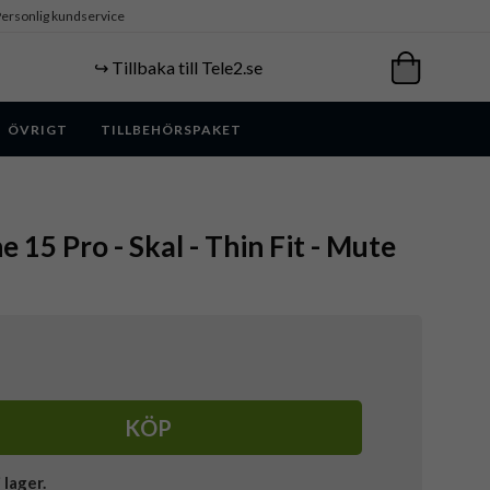
ersonlig kundservice
↪️ Tillbaka till Tele2.se
ÖVRIGT
TILLBEHÖRSPAKET
e 15 Pro - Skal - Thin Fit - Mute
KÖP
i lager.