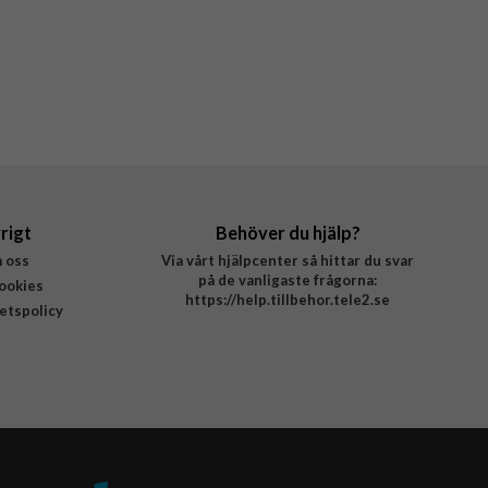
rigt
Behöver du hjälp?
 oss
Via vårt hjälpcenter så hittar du svar
på de vanligaste frågorna:
ookies
https://help.tillbehor.tele2.se
tetspolicy