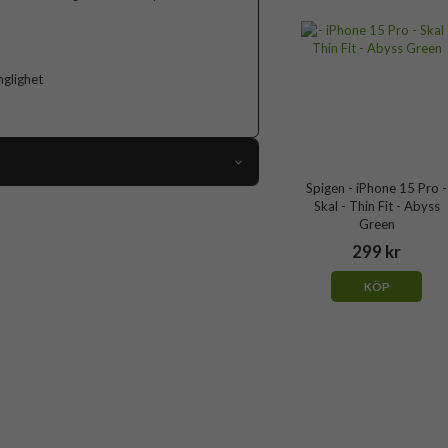
nglighet
Spigen - iPhone 15 Pro -
89482
Skal - Thin Fit - Abyss
Green
iPhone 15 Pro
299 kr
Skal
KÖP
Trådlös laddning-kompatibel
Beige
Hårdplast (PC), Mjukplast (TPU)
Spigen
ACS06694