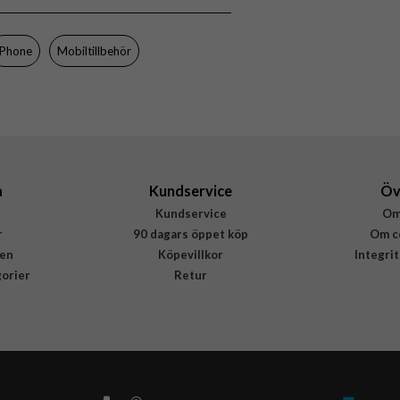
8809896750257
iPhone
Mobiltillbehör
a
Kundservice
Öv
Kundservice
Om
r
90 dagars öppet köp
Om c
en
Köpevillkor
Integri
gorier
Retur