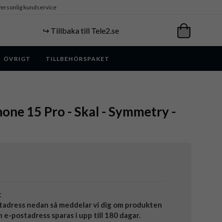
ersonlig kundservice
↪️ Tillbaka till Tele2.se
ÖVRIGT
TILLBEHÖRSPAKET
hone 15 Pro - Skal - Symmetry -
t
tadress nedan så meddelar vi dig om produkten
in e-postadress sparas i upp till 180 dagar.