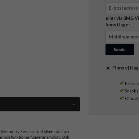
eller via SMS. 
finns i lager.
Bevaka
Finns ej i lag
Personli
Snabba l
Officiel
t. Symmetry Series är det slimmade och
ar och funktioner fungerar smidigt. Och