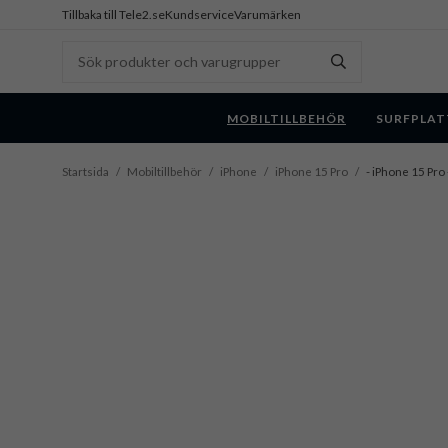
Tillbaka till Tele2.se
Kundservice
Varumärken
MOBILTILLBEHÖR
SURFPLAT
Startsida
/
Mobiltillbehör
/
iPhone
/
iPhone 15 Pro
/
- iPhone 15 Pro 