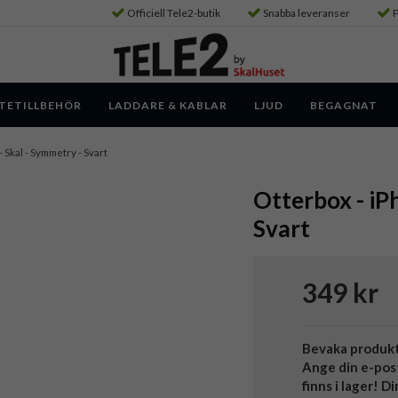
Officiell Tele2-butik
Snabba leveranser
P
TETILLBEHÖR
LADDARE & KABLAR
LJUD
BEGAGNAT
- Skal - Symmetry - Svart
Otterbox - iP
Svart
349 kr
Bevaka produk
Ange din e-pos
finns i lager! D