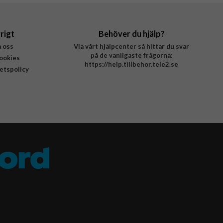
rigt
Behöver du hjälp?
 oss
Via vårt hjälpcenter så hittar du svar
på de vanligaste frågorna:
ookies
https://help.tillbehor.tele2.se
tetspolicy