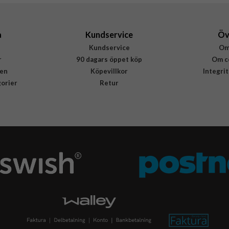
840304730131
a
Kundservice
Öv
Kundservice
Om
r
90 dagars öppet köp
Om c
en
Köpevillkor
Integri
gorier
Retur