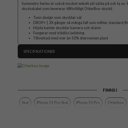
Symmetry Series är också mycket enkelt att sätta på och ta av. 
skydsskalet som levererar tillförlitligt OtterBox-skydd.
Tunn design som skyddar väl
DROP+ | 3X gånger så många fall som militär standard 
Höjda kanter skyddar kamera och skärm
Fungerar med trådlös laddning
Tillverkad med mer än 50% återvunnen plast
SPECIFIKATIONER
Artikelnummer
Passar till
Produkttyp
FINNS I
Egenskaper
Färg
Skal
iPhone 15 Pro Skal
iPhone 15 Pro
Otterbox
Material
Varumärke
Tillverkarens art nr