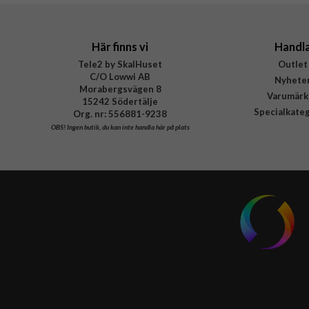
EAN
Här finns vi
Handl
Tele2 by SkalHuset
Outlet
C/O Lowwi AB
Nyhete
Morabergsvägen 8
Varumärk
15242 Södertälje
Specialkate
Org. nr: 556881-9238
OBS!
Ingen butik, du kan inte handla här på plats