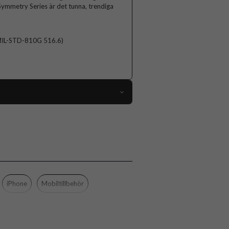
Symmetry Series är det tunna, trendiga
(MIL-STD-810G 516.6)
92247
iPhone 15 Pro
Skal
Trådlös laddning-kompatibel
Svart
iPhone
Mobiltillbehör
Gummi, Hårdplast (PC)
Otterbox
77-92622