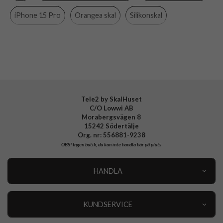
Material
Silikon
iPhone 15 Pro
Orangea skal
Silikonskal
Varumärke
Apple
MagSafe-kompatibla skal och fodral
Apple
Tillverkarens art nr
MT1H3ZM/A
EAN
194253939931
Tele2 by SkalHuset
C/O Lowwi AB
Morabergsvägen 8
15242 Södertälje
Org. nr: 556881-9238
OBS!
Ingen butik, du kan inte handla här på plats
HANDLA
Outlet
Nyheter
KUNDSERVICE
Varumärken
Kundservice
Specialkategorier