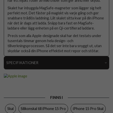
har ett mjukt foder av mikrofiber som ger ännu mer skydd.
Skalet har inbyggda MagSafe-magneter som lägger sig helt
perfekt mot. Det fäster på magiskt vis varje gång och ger
snabbare trådlös laddning. Låt skalet sitta kvar på din iPhone
när det är dags att ladda. Snäpp bara fast en MagSafe-
laddare eller lägg enheten på en Qi-certifierad laddare.
Precis som alla Apple-designade skal har det testats under
tusentals timmar genom hela design- och
tillverkningsprocessen. Så det ser inte bara snyggt ut, utan
skyddar också din iPhone effektivt mot repor och stötar.
SPECIFIKATIONER
Artikelnummer
92424
Passar till
iPhone 15 Pro
Produkttyp
Skal
FINNS I
Egenskaper
MagSafe-kompatibel
Skal
Silikonskal till iPhone 15 Pro
iPhone 15 Pro Skal
Färg
Orange