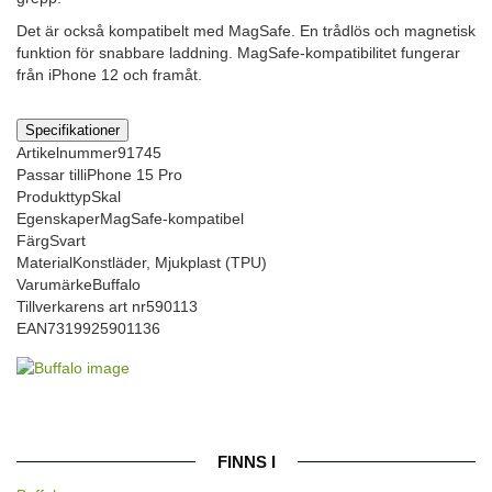
Det är också kompatibelt med MagSafe. En trådlös och magnetisk
funktion för snabbare laddning. MagSafe-kompatibilitet fungerar
från iPhone 12 och framåt.
Specifikationer
Artikelnummer
91745
Passar till
iPhone 15 Pro
Produkttyp
Skal
Egenskaper
MagSafe-kompatibel
Färg
Svart
Material
Konstläder, Mjukplast (TPU)
Varumärke
Buffalo
Tillverkarens art nr
590113
EAN
7319925901136
FINNS I