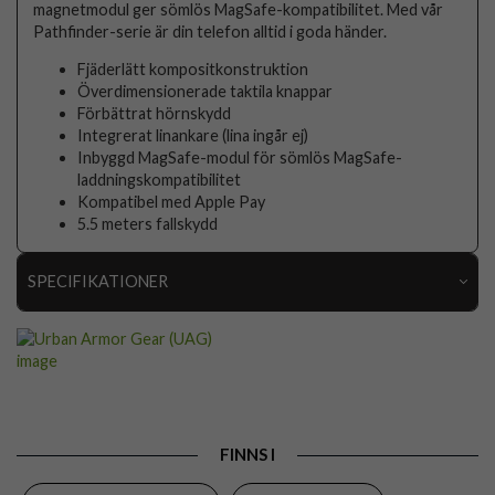
magnetmodul ger sömlös MagSafe-kompatibilitet. Med vår
Pathfinder-serie är din telefon alltid i goda händer.
Fjäderlätt kompositkonstruktion
Överdimensionerade taktila knappar
Förbättrat hörnskydd
Integrerat linankare (lina ingår ej)
Inbyggd MagSafe-modul för sömlös MagSafe-
laddningskompatibilitet
Kompatibel med Apple Pay
5.5 meters fallskydd
SPECIFIKATIONER
Artikelnummer
88935
Passar till
iPhone 15 Pro
Produkttyp
Skal
Egenskaper
MagSafe-kompatibel, Stöttålig
FINNS I
Färg
Blå