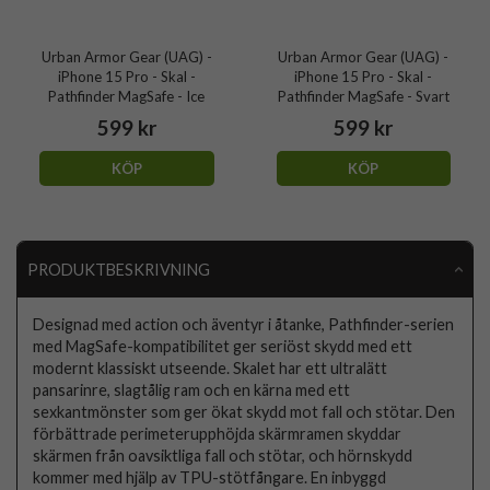
Urban Armor Gear (UAG) -
Urban Armor Gear (UAG) -
iPhone 15 Pro - Skal -
iPhone 15 Pro - Skal -
Pathfinder MagSafe - Ice
Pathfinder MagSafe - Svart
599 kr
599 kr
KÖP
KÖP
PRODUKTBESKRIVNING
Designad med action och äventyr i åtanke, Pathfinder-serien
med MagSafe-kompatibilitet ger seriöst skydd med ett
modernt klassiskt utseende. Skalet har ett ultralätt
pansarinre, slagtålig ram och en kärna med ett
sexkantmönster som ger ökat skydd mot fall och stötar. Den
förbättrade perimeterupphöjda skärmramen skyddar
skärmen från oavsiktliga fall och stötar, och hörnskydd
kommer med hjälp av TPU-stötfångare. En inbyggd