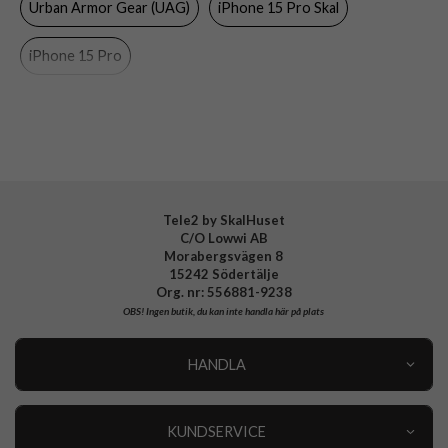
Urban Armor Gear (UAG)
iPhone 15 Pro Skal
Material
Hårdplast (PC), Mjukplast (TPU)
iPhone 15 Pro
Varumärke
Urban Armor Gear (UAG)
Tillverkarens art nr
114281114151
EAN
840283909436
Tele2 by SkalHuset
C/O Lowwi AB
Morabergsvägen 8
15242 Södertälje
Org. nr: 556881-9238
OBS!
Ingen butik, du kan inte handla här på plats
HANDLA
Outlet
Nyheter
KUNDSERVICE
Varumärken