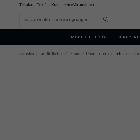
Tillbaka till Tele2.se
Kundservice
Varumärken
MOBILTILLBEHÖR
SURFPLAT
Startsida
/
Mobiltillbehör
/
iPhone
/
iPhone 15 Pro
/
- iPhone 15 Pro