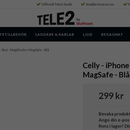
Officiell Tele2-butik
Snabba leveranser
P
TETILLBEHÖR
LADDARE & KABLAR
LJUD
BEGAGNAT
 - Skal - MagShades MagSafe - Blå
Celly - iPhon
MagSafe - Blå
299 kr
Bevaka produk
Ange din e-pos
finns i lager! D