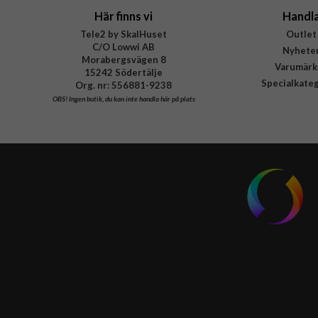
Här finns vi
Handl
Tele2 by SkalHuset
Outlet
C/O Lowwi AB
Nyhete
Morabergsvägen 8
Varumärk
15242 Södertälje
Specialkate
Org. nr: 556881-9238
OBS!
Ingen butik, du kan inte handla här på plats