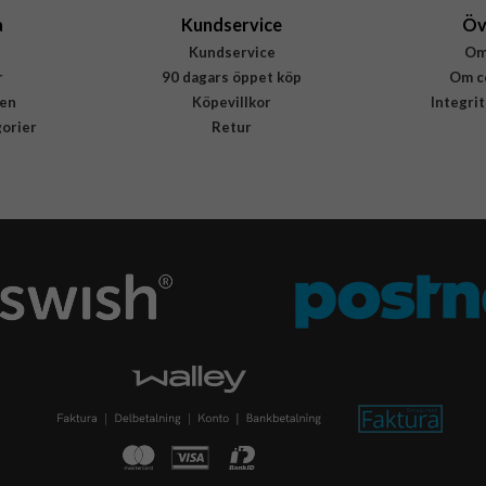
a
Kundservice
Öv
Kundservice
Om
r
90 dagars öppet köp
Om c
en
Köpevillkor
Integri
gorier
Retur