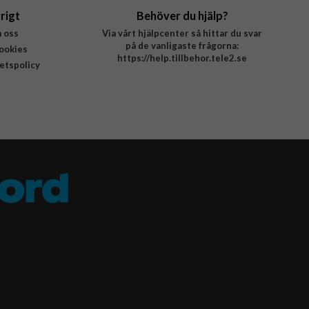
rigt
Behöver du hjälp?
 oss
Via vårt hjälpcenter så hittar du svar
på de vanligaste frågorna:
ookies
https://help.tillbehor.tele2.se
tetspolicy