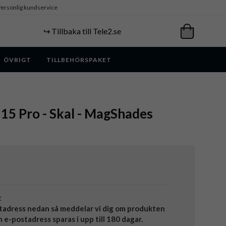
ersonlig kundservice
↪️ Tillbaka till Tele2.se
ÖVRIGT
TILLBEHÖRSPAKET
e 15 Pro - Skal - MagShades
t
tadress nedan så meddelar vi dig om produkten
in e-postadress sparas i upp till 180 dagar.