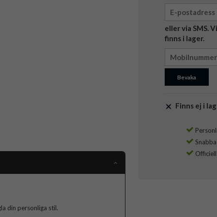
eller via SMS. 
finns i lager.
Bevaka
Finns ej i lag
Personli
Snabba l
Officiel
a din personliga stil.