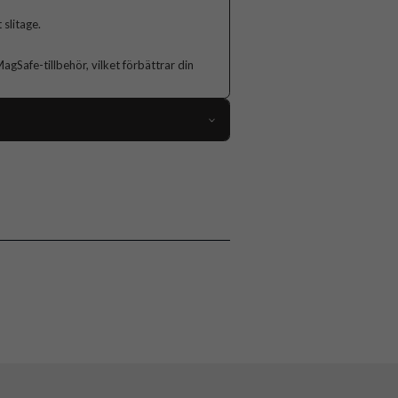
 slitage.
Safe-tillbehör, vilket förbättrar din
103177
iPhone 15 Pro
Skal
MagSafe-kompatibel
Blå, Genomskinlig
Mjukplast (TPU)
Celly
MAGSHADES1054BL
8021735205555