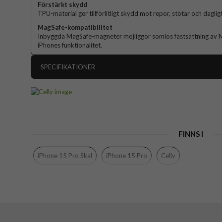
Förstärkt skydd
TPU-material ger tillförlitligt skydd mot repor, stötar och dagligt
MagSafe-kompatibilitet
Inbyggda MagSafe-magneter möjliggör sömlös fastsättning av Mag
iPhones funktionalitet.
SPECIFIKATIONER
Artikelnummer
Passar till
Produkttyp
FINNS I
Egenskaper
Färg
iPhone 15 Pro Skal
iPhone 15 Pro
Celly
Material
Varumärke
Tillverkarens art nr
EAN