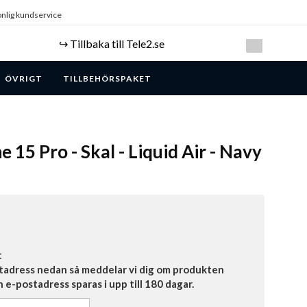
nlig kundservice
↪️ Tillbaka till Tele2.se
ÖVRIGT
TILLBEHÖRSPAKET
e 15 Pro - Skal - Liquid Air - Navy
t
tadress nedan så meddelar vi dig om produkten
in e-postadress sparas i upp till 180 dagar.