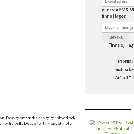
eller via SMS. 
finns i lager.
Bevaka
Finns ej i lag
Personlig s
Snabba leve
Officiell T
efon. Dess geometriska design ger skydd och
 all extra bulk. Det perfekta greppet möter