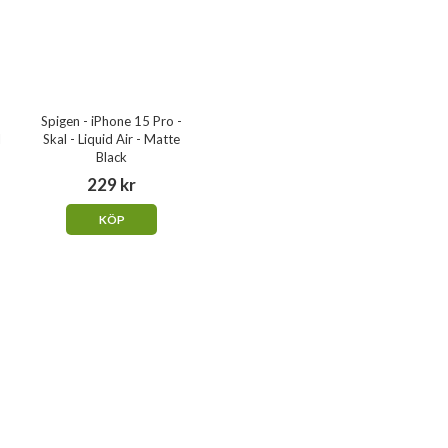
Spigen - iPhone 15 Pro -
l
Skal - Liquid Air - Matte
Black
229 kr
KÖP