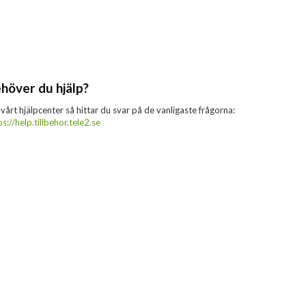
höver du hjälp?
 vårt hjälpcenter så hittar du svar på de vanligaste frågorna:
ps://help.tillbehor.tele2.se