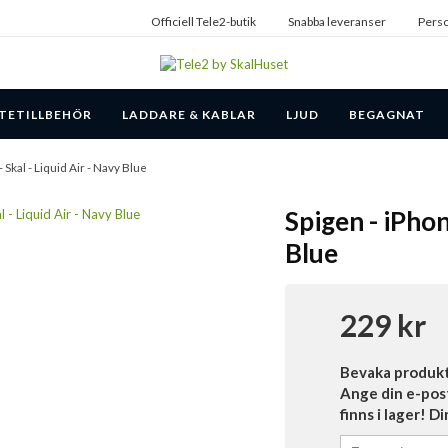
Officiell Tele2-butik
Snabba leveranser
Perso
TETILLBEHÖR
LADDARE & KABLAR
LJUD
BEGAGNAT
- Skal - Liquid Air - Navy Blue
Spigen - iPhon
Blue
229 kr
Bevaka produk
Ange din e-pos
finns i lager! D