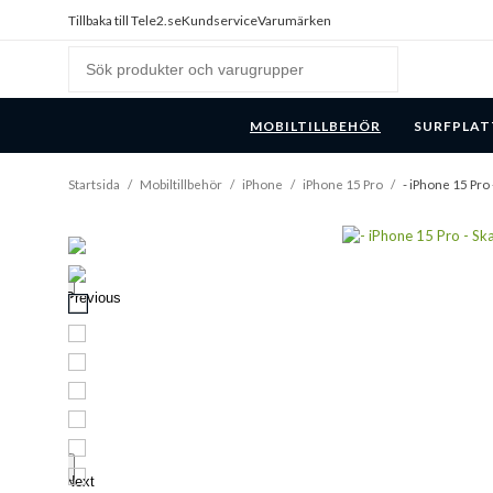
Tillbaka till Tele2.se
Kundservice
Varumärken
MOBILTILLBEHÖR
SURFPLAT
Startsida
/
Mobiltillbehör
/
iPhone
/
iPhone 15 Pro
/
- iPhone 15 Pro 
Previous
Next