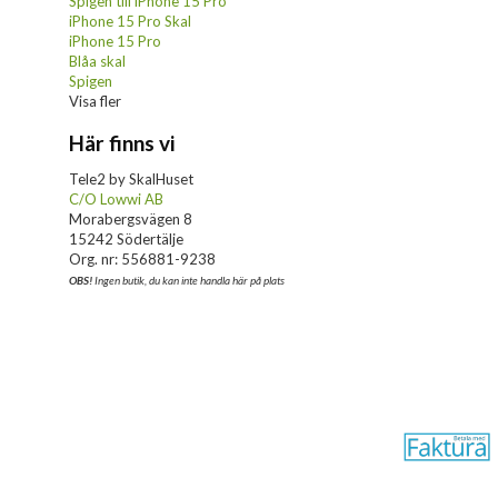
Spigen till iPhone 15 Pro
iPhone 15 Pro Skal
iPhone 15 Pro
Blåa skal
Spigen
Visa fler
Här finns vi
Tele2 by SkalHuset
C/O Lowwi AB
Morabergsvägen 8
15242 Södertälje
Org. nr: 556881-9238
OBS!
Ingen butik, du kan inte handla här på plats