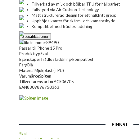
Tillverkad av mjuk och böjbar TPU för hållbarhet
Fallskydd via Air Cushion Technology
Matt strukturerad design för ett halkfritt grepp
Upphöjda kanter för skärm- och kameraskydd
Kompatibel med trådlös laddning
Specifikationer
Artikelnummer
89490
Passar till
iPhone 15 Pro
Produkttyp
Skal
Egenskaper
Trådlös laddning-kompatibel
Färg
Blå
Material
Mjukplast (TPU)
Varumärke
Spigen
Tillverkarens art nr
ACS06705
EAN
8809896750363
FINNS I
Skal