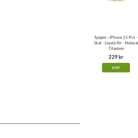
Spigen - iPhone 15 Pro -
Skal - Liquid Air - Natura
Titanium
229 kr
KÖP