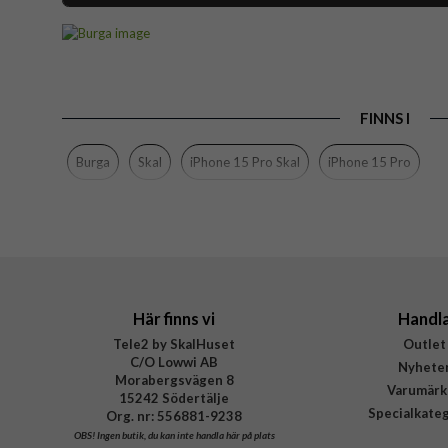
Artikelnummer
Passar till
Produkttyp
FINNS I
Egenskaper
Färg
Burga
Skal
iPhone 15 Pro Skal
iPhone 15 Pro
Material
Varumärke
Tillverkarens art nr
EAN
Här finns vi
Handl
Tele2 by SkalHuset
Outlet
C/O Lowwi AB
Nyhete
Morabergsvägen 8
Varumärk
15242 Södertälje
Specialkate
Org. nr: 556881-9238
OBS!
Ingen butik, du kan inte handla här på plats