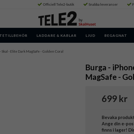
Officiell Tele2-butik
Snabba leveranser
P
TETILLBEHÖR
LADDARE & KABLAR
LJUD
BEGAGNAT
- Skal - Elite Dark MagSafe - Golden Coral
Burga - iPhone
MagSafe - Go
699 kr
Bevaka produk
Ange din e-pos
finns i lager! D