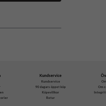
118079
iPhone 15 Pro
Skal
Stöttålig
Flerfärgad
Hårdplast (PC), Mjukplast (TPU)
Burga
815496
4772228154969
a
Kundservice
Öv
Kundservice
Om
r
90 dagars öppet köp
Om c
en
Köpevillkor
Integri
gorier
Retur