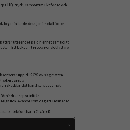
arpa HQ-tryck, sammetsmjukt foder och
Iögonfallande detaljer i metall för en
rbättrar utseendet på din enhet samtidigt
lattan. Ett bekvämt grepp gör det lättare
orberar upp till 90% av slagkraften
t säkert grepp
ran skyddar det känsliga glaset mot
 förhindrar repor inifrån
 design lika levande som dag ett i månader
ästa en telefoncharm (ingår ej)