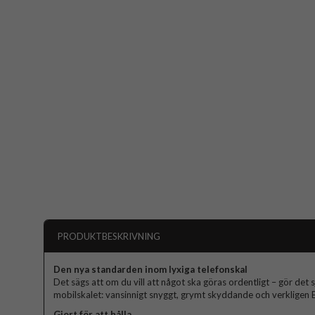
PRODUKTBESKRIVNING
Den nya standarden inom lyxiga telefonskal
Det sägs att om du vill att något ska göras ordentligt – gör det s
mobilskalet: vansinnigt snyggt, grymt skyddande och verkligen El
Gjort för att hålla