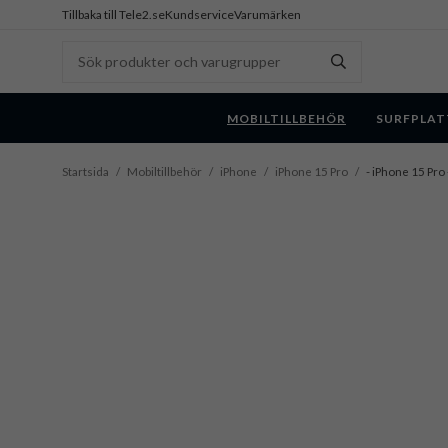
Tillbaka till Tele2.se
Kundservice
Varumärken
MOBILTILLBEHÖR
SURFPLAT
Startsida
/
Mobiltillbehör
/
iPhone
/
iPhone 15 Pro
/
- iPhone 15 Pro 