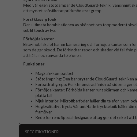
Med vår egen stötdämpande CloudGuard-teknik, vansinnigt sk
ett mycket sofistikerat prickmönstrat grepp.
Förstklassig look
Den ultimata kombinationen av skönhet och toppmodernt skydd. 
subtil touch av lyx.
Förhöjda kanter
Elite-mobilskalet har en kameraring och förhöjda kanter som fö
som de ger skydd. De förhindrar repor och skador vid fall från p
att hålla i och använda telefonen.
Funktioner
MagSafe-kompatibel
Stötdämpning: Den banbrytande CloudGuard-tekniken abs
Förbättrat grepp: Punktmönstrad finish på sidorna ger et
Förhöjda kanter: Förhöjda kanter runt skärmen och kame
platta fall
Mjuk interiör: Mikrofiberfoder håller din telefon varm och
Högkvalitativt tryck: Vår anti-fade tryckteknik håller din
framöver
Redo för rem: Specialdesignade uttag gör det enkelt att f
SPECIFIKATIONER