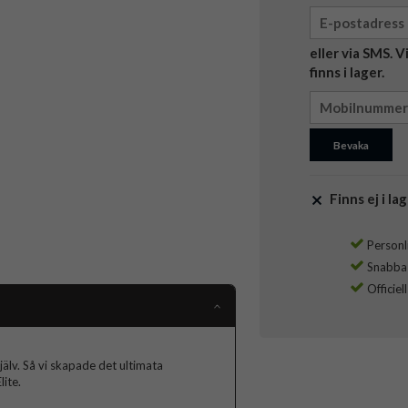
eller via SMS. 
finns i lager.
Bevaka
Finns ej i lag
Personli
Snabba l
Officiel
jälv. Så vi skapade det ultimata
ite.