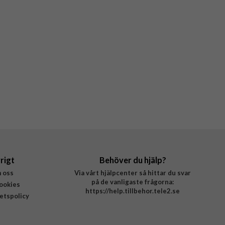
rigt
Behöver du hjälp?
 oss
Via vårt hjälpcenter så hittar du svar
på de vanligaste frågorna:
ookies
https://help.tillbehor.tele2.se
tetspolicy