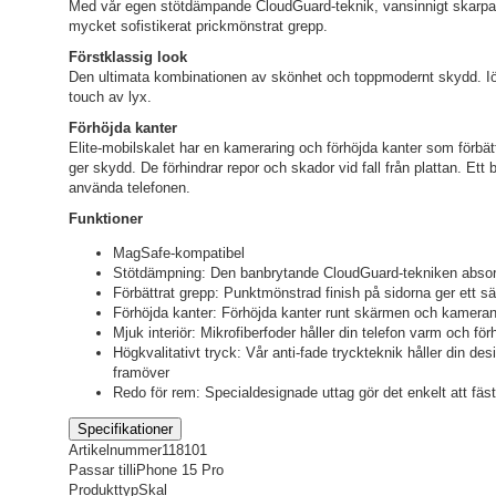
Med vår egen stötdämpande CloudGuard-teknik, vansinnigt skarpa
mycket sofistikerat prickmönstrat grepp.
Förstklassig look
Den ultimata kombinationen av skönhet och toppmodernt skydd. Iögon
touch av lyx.
Förhöjda kanter
Elite-mobilskalet har en kameraring och förhöjda kanter som förbä
ger skydd. De förhindrar repor och skador vid fall från plattan. Ett 
använda telefonen.
Funktioner
MagSafe-kompatibel
Stötdämpning: Den banbrytande CloudGuard-tekniken absorbe
Förbättrat grepp: Punktmönstrad finish på sidorna ger ett s
Förhöjda kanter: Förhöjda kanter runt skärmen och kameran 
Mjuk interiör: Mikrofiberfoder håller din telefon varm och förh
Högkvalitativt tryck: Vår anti-fade tryckteknik håller din de
framöver
Redo för rem: Specialdesignade uttag gör det enkelt att fäst
Specifikationer
Artikelnummer
118101
Passar till
iPhone 15 Pro
Produkttyp
Skal