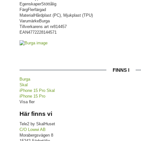
Egenskaper
Stöttålig
Färg
Flerfärgad
Material
Hårdplast (PC), Mjukplast (TPU)
Varumärke
Burga
Tillverkarens art nr
814457
EAN
4772228144571
FINNS I
Burga
Skal
iPhone 15 Pro Skal
iPhone 15 Pro
Visa fler
Här finns vi
Tele2 by SkalHuset
C/O Lowwi AB
Morabergsvägen 8
15242 Södertälje