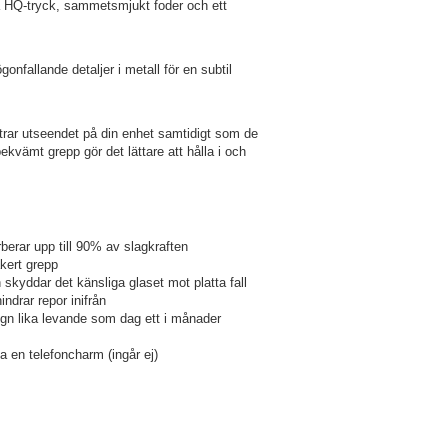
 HQ-tryck, sammetsmjukt foder och ett
fallande detaljer i metall för en subtil
ttrar utseendet på din enhet samtidigt som de
bekvämt grepp gör det lättare att hålla i och
rar upp till 90% av slagkraften
äkert grepp
skyddar det känsliga glaset mot platta fall
indrar repor inifrån
sign lika levande som dag ett i månader
a en telefoncharm (ingår ej)