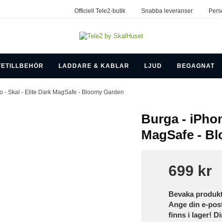
Officiell Tele2-butik
Snabba leveranser
Pers
TETILLBEHÖR
LADDARE & KABLAR
LJUD
BEGAGNAT
o - Skal - Elite Dark MagSafe - Bloomy Garden
Burga - iPhon
MagSafe - B
699 kr
Bevaka produk
Ange din e-pos
finns i lager! D