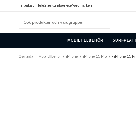
Tillbaka till Tele2.se
Kundservice
Varumärken
MOBILTILLBEHÖR
SURFPLAT
Startsida
/
Mobiltillbehör
/
iPhone
/
iPhone 15 Pro
/
- iPhone 15 Pr