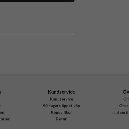
118097
iPhone 15 Pro
Skal
Stöttålig
Flerfärgad
Hårdplast (PC), Mjukplast (TPU)
Burga
902465
4772229024650
a
Kundservice
Öv
Kundservice
Om
r
90 dagars öppet köp
Om c
en
Köpevillkor
Integri
gorier
Retur