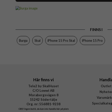
Artikelnummer
Passar till
Produkttyp
FINNS I
Egenskaper
Färg
Burga
Skal
iPhone 15 Pro Skal
iPhone 15 Pro
Material
Varumärke
Tillverkarens art nr
EAN
Här finns vi
Handl
Tele2 by SkalHuset
Outlet
C/O Lowwi AB
Nyhete
Morabergsvägen 8
Varumärk
15242 Södertälje
Specialkate
Org. nr: 556881-9238
OBS!
Ingen butik, du kan inte handla här på plats