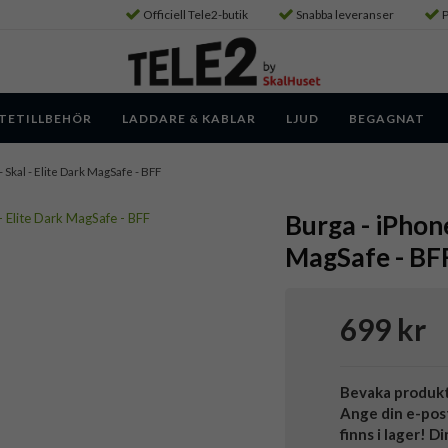
Officiell Tele2-butik
Snabba leveranser
P
TETILLBEHÖR
LADDARE & KABLAR
LJUD
BEGAGNAT
- Skal - Elite Dark MagSafe - BFF
Burga - iPhone
MagSafe - BF
699 kr
Bevaka produk
Ange din e-pos
finns i lager! D