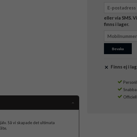
eller via SMS. 
finns i lager.
Bevaka
Finns ej i lag
Personli
Snabba l
Officiel
jälv. Så vi skapade det ultimata
ite.