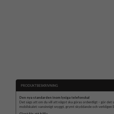
PRODUKTBESKRIVNING
Den nya standarden inom lyxiga telefonskal
Det sägs att om du vill att något ska göras ordentligt – gör det s
mobilskalet: vansinnigt snyggt, grymt skyddande och verkligen El
Gjort för att hålla