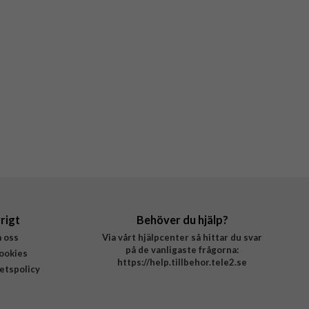
rigt
Behöver du hjälp?
 oss
Via vårt hjälpcenter så hittar du svar
på de vanligaste frågorna:
ookies
https://help.tillbehor.tele2.se
tetspolicy