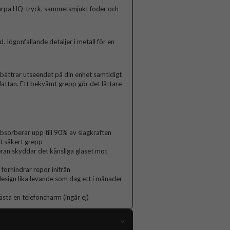
arpa HQ-tryck, sammetsmjukt foder och
Iögonfallande detaljer i metall för en
rbättrar utseendet på din enhet samtidigt
lattan. Ett bekvämt grepp gör det lättare
orberar upp till 90% av slagkraften
t säkert grepp
ran skyddar det känsliga glaset mot
 förhindrar repor inifrån
 design lika levande som dag ett i månader
ästa en telefoncharm (ingår ej)