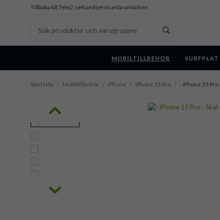
Tillbaka till Tele2.se
Kundservice
Varumärken
MOBILTILLBEHÖR
SURFPLAT
Startsida
/
Mobiltillbehör
/
iPhone
/
iPhone 15 Pro
/
- iPhone 15 Pro 