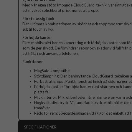
Med vår egen stötdämpande CloudGuard-teknik, vansinnigt sk
ett mycket sofistikerat prickmönstrat grepp.
Förstklassig look
Den ultimata kombinationen av skönhet och toppmodernt skydd. 
subtil touch av lyx.
Förhöjda kanter
Elite-mobilskalet har en kameraring och förhöjda kanter som fö
som de ger skydd. De förhindrar repor och skador vid fall från p
att hålla i och använda telefonen.
Funktioner
MagSafe-kompatibel
Stötdämpning: Den banbrytande CloudGuard-tekniken abs
Förbättrat grepp: Punktmönstrad finish på sidorna ger et
Förhöjda kanter: Förhöjda kanter runt skärmen och kame
platta fall
Mjuk interiör: Mikrofiberfoder håller din telefon varm och
Högkvalitativt tryck: Vår anti-fade tryckteknik håller din
framöver
Redo för rem: Specialdesignade uttag gör det enkelt att f
SPECIFIKATIONER