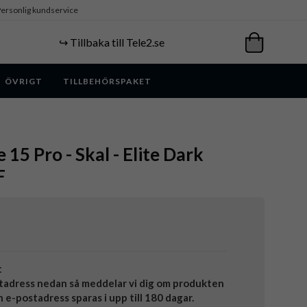
ersonlig kundservice
↪️ Tillbaka till Tele2.se
ÖVRIGT
TILLBEHÖRSPAKET
 15 Pro - Skal - Elite Dark
F
t
tadress nedan så meddelar vi dig om produkten
in e-postadress sparas i upp till 180 dagar.