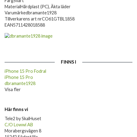
Färg
Svart
Material
Hårdplast (PC), Äkta läder
Varumärke
dbramante1928
Tillverkarens art nr
CO61GTBL1858
EAN
5711428018588
FINNS I
iPhone 15 Pro Fodral
iPhone 15 Pro
dbramante1928
Visa fler
Här finns vi
Tele2 by SkalHuset
C/O Lowwi AB
Morabergsvägen 8
15242 Södertälje