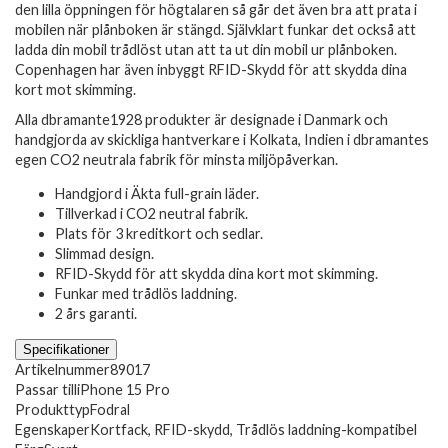
den lilla öppningen för högtalaren så går det även bra att prata i
mobilen när plånboken är stängd. Självklart funkar det också att
ladda din mobil trådlöst utan att ta ut din mobil ur plånboken.
Copenhagen har även inbyggt RFID-Skydd för att skydda dina
kort mot skimming.
Alla dbramante1928 produkter är designade i Danmark och
handgjorda av skickliga hantverkare i Kolkata, Indien i dbramantes
egen CO2 neutrala fabrik för minsta miljöpåverkan.
Handgjord i Äkta full-grain läder.
Tillverkad i CO2 neutral fabrik.
Plats för 3 kreditkort och sedlar.
Slimmad design.
RFID-Skydd för att skydda dina kort mot skimming.
Funkar med trådlös laddning.
2 års garanti.
Specifikationer
Artikelnummer
89017
Passar till
iPhone 15 Pro
Produkttyp
Fodral
Egenskaper
Kortfack, RFID-skydd, Trådlös laddning-kompatibel