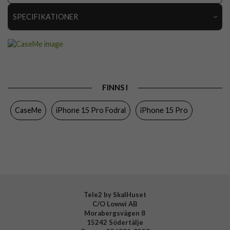
SPECIFIKATIONER
Artikelnummer
90469
Passar till
iPhone 15 Pro
Produkttyp
Fodral
FINNS I
Egenskaper
Kortfack, Stativfunktion
CaseMe
iPhone 15 Pro Fodral
iPhone 15 Pro
Färg
Lila
Material
Konstläder, Mjukplast (TPU)
Varumärke
CaseMe
Tele2 by SkalHuset
C/O Lowwi AB
Morabergsvägen 8
15242 Södertälje