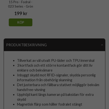
15 Pro - Fodral -
023 Series - Grön
199 kr
KÖP
PRODUKTBESKRIVNING
Tillverkat av väl utvalt PU-läder och TPU innerskal
3 kortfack och ett större kontantfack gör ditt liv
enklare och bekvämare
Inbyggt skydd mot RFID-signaler, skydda personlig
information från obehörig skanning
Det justerbara och fällbara stativet möjliggör bekväm
handsfree-visning
Upphöjd kant längs kameran på baksidan för extra
skydd
Magnetisk flärp som håller fodralet stängt