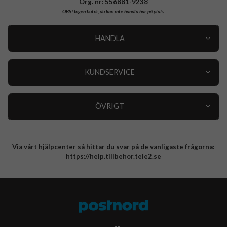
Org. nr: 556881-9238
OBS!
Ingen butik, du kan inte handla här på plats
HANDLA
Outlet
Nyheter
KUNDSERVICE
Varumärken
Kundservice
Specialkategorier
90 dagars öppet köp
ÖVRIGT
Köpevillkor
Om oss
Retur
Om cookies
Via vårt hjälpcenter så hittar du svar på de vanligaste frågorna:
Integritetspolicy
https://help.tillbehor.tele2.se