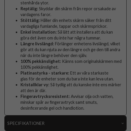
stenhårda ytor.
Reptålig:
Skyddar din skärm från repor orsakade av
vardagens faror.
Stöttålig:
Håller din enhets skärm säker från ditt
vardagliga fumlande, tappar och skärmsprickor.
Enkel installation:
Så lätt att installera att du kan
göra det även om du inte har några tummar.
Längre livslängd:
Förlänger enhetens livslängd, vilket
gör att du kan njuta av den längre och ge den till andra
när du inte längre behöver den själv.
100% pekkänslighet:
Känns som originalskärmen med
100% pekkänslighet.
Platinastyrka - starkare:
Ett av våra starkaste
glas för de enheter som du bara inte kan leva utan.
Kristallklar vy:
Så tydlig att du kanske inte ens märker
att den är där.
Fingeravtrycksresistent:
Avvisar olja och vatten,
minskar spår av fingeravtryck samt smuts,
desinficerande gel och handlotion.
SPECIFIKATIONER