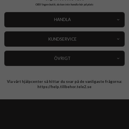
OBS!
Ingen butik, du kan inte handla här på plats
HANDLA
Outlet
Nyheter
KUNDSERVICE
Varumärken
Kundservice
Specialkategorier
90 dagars öppet köp
ÖVRIGT
Köpevillkor
Om oss
Retur
Om cookies
Via vårt hjälpcenter så hittar du svar på de vanligaste frågorna:
Integritetspolicy
https://help.tillbehor.tele2.se