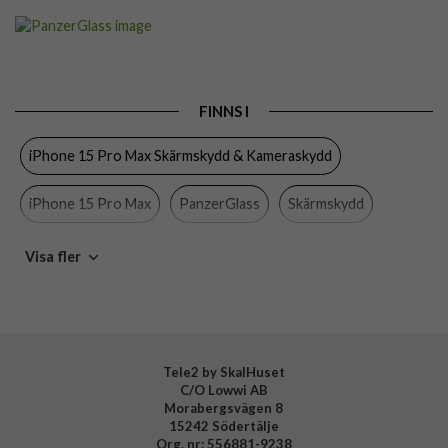
Artikelnummer
89129
Passar till
iPhone 15 Pro Max
Produkttyp
Skärmskydd
FINNS I
Egenskaper
Case friendly
iPhone 15 Pro Max Skärmskydd & Kameraskydd
Färg
Genomskinlig
Material
Härdat glas
iPhone 15 Pro Max
PanzerGlass
Skärmskydd
Varumärke
PanzerGlass
iPhone
Mobiltillbehör
Visa fler
Tillverkarens art nr
2808
EAN
5711724028083
Tele2 by SkalHuset
C/O Lowwi AB
Morabergsvägen 8
15242 Södertälje
Org. nr: 556881-9238