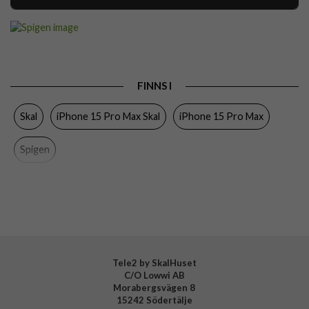
Artikelnummer
116524
Passar till
iPhone 15 Pro Max
Produkttyp
Skal
FINNS I
Egenskaper
MagSafe-kompatibel
Skal
iPhone 15 Pro Max Skal
iPhone 15 Pro Max
Färg
Vit
Material
Hårdplast (PC), Mjukplast (TPU)
Spigen
Varumärke
Spigen
Tillverkarens art nr
ACS07034
EAN
8809896753562
Tele2 by SkalHuset
C/O Lowwi AB
Morabergsvägen 8
15242 Södertälje