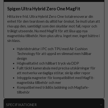
Spigen Ultra Hybrid Zero One MagFit
Hitta inre frid. Ultra Hybrid Zero One totalrenoverar din
enhet för den teardown du alltid har önskat. Se inuti utan att
riva upp den, samtidigt som den skyddar mot fall, repor och
tråkigt utseende. Nu med MagFit för att låsa upp nya
magnetiska tillbehör. Non-plus ultra. Inget mer, inget bättre i
sin klass.
Hybridstruktur i PC och TPU med Air Cushion
Technology för att uppnå en slimmad men hållbar
design
Högkvalitativt och hållbart tryck via DDP
Fullt täckt kamerabula med precisa utskärningar för
att motverka vardagliga stötar, skräp eller repor
Inbyggda magneter för kompatibilitet med MagFit-
magnetiska tillbehör och mer
Kompatibel med trådlös laddning och MagSafe-
tillbehör
SPECIFIKATIONER