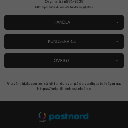
Org. nr: 556881-9238
OBS!
Ingen butik, du kan inte handla här på plats
HANDLA
Outlet
Nyheter
KUNDSERVICE
Varumärken
Kundservice
Specialkategorier
90 dagars öppet köp
ÖVRIGT
Köpevillkor
Om oss
Retur
Om cookies
Via vårt hjälpcenter så hittar du svar på de vanligaste frågorna:
Integritetspolicy
https://help.tillbehor.tele2.se