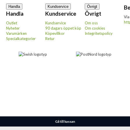
Be
Handla
Kundservice
Övrigt
Handla
Kundservice
Övrigt
Via
htt
Outlet
Kundservice
Om oss
Nyheter
90 dagars öppet köp
Om cookies
Varumärken
Köpevillkor
Integritetspolicy
Specialkategorier
Retur
Gå till kassan