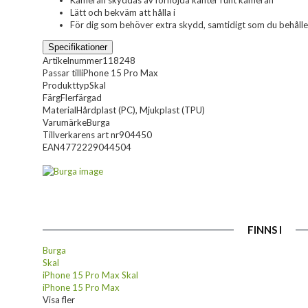
Kameran skyddas av förhöjda kanter runt kameran
Lätt och bekväm att hålla i
För dig som behöver extra skydd, samtidigt som du behåller
Specifikationer
Artikelnummer
118248
Passar till
iPhone 15 Pro Max
Produkttyp
Skal
Färg
Flerfärgad
Material
Hårdplast (PC), Mjukplast (TPU)
Varumärke
Burga
Tillverkarens art nr
904450
EAN
4772229044504
FINNS I
Burga
Skal
iPhone 15 Pro Max Skal
iPhone 15 Pro Max
Visa fler