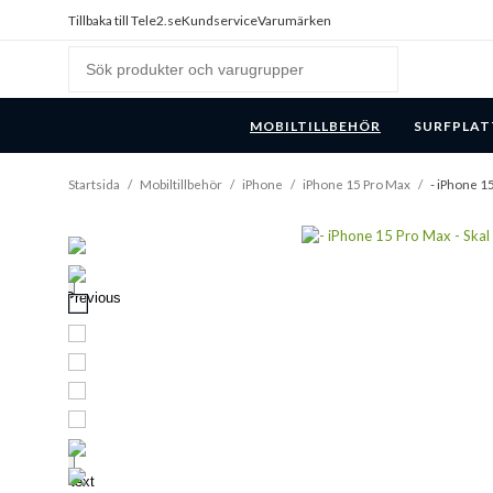
Tillbaka till Tele2.se
Kundservice
Varumärken
MOBILTILLBEHÖR
SURFPLAT
Startsida
/
Mobiltillbehör
/
iPhone
/
iPhone 15 Pro Max
/
- iPhone 1
Previous
Next