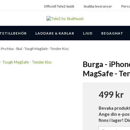
Officiell Tele2-butik
Snabba leveranser
Perso
TETILLBEHÖR
LADDARE & KABLAR
LJUD
BEGAGNAT
5 Pro Max - Skal - Tough MagSafe - Tender Kiss
Burga - iPhon
MagSafe - Ten
499 kr
Bevaka produk
Ange din e-pos
finns i lager! D