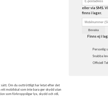
eller via SMS. 
finns i lager.
Bevaka
Finns ej i lag
Personlig s
Snabba leve
Officiell T
sätt. Om du outtröttligt har letat efter det
om ett mobilskal som inte bara ger skydd utan
ion som förkroppsligar lyx, skydd och stil,