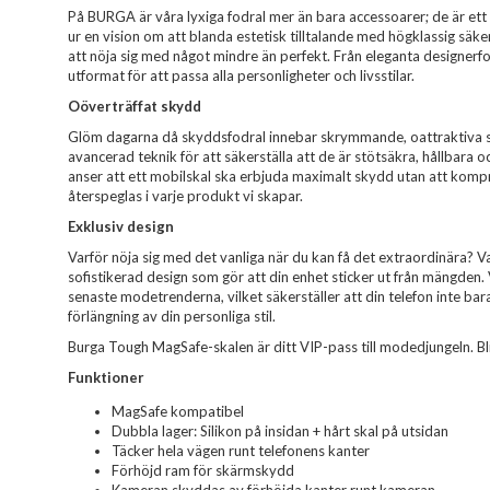
På BURGA är våra lyxiga fodral mer än bara accessoarer; de är ett 
ur en vision om att blanda estetisk tilltalande med högklassig säk
att nöja sig med något mindre än perfekt. Från eleganta designerfodr
utformat för att passa alla personligheter och livsstilar.
Oöverträffat skydd
Glöm dagarna då skyddsfodral innebar skrymmande, oattraktiva sk
avancerad teknik för att säkerställa att de är stötsäkra, hållbara o
anser att ett mobilskal ska erbjuda maximalt skydd utan att komp
återspeglas i varje produkt vi skapar.
Exklusiv design
Varför nöja sig med det vanliga när du kan få det extraordinära? Var
sofistikerad design som gör att din enhet sticker ut från mängden.
senaste modetrenderna, vilket säkerställer att din telefon inte ba
förlängning av din personliga stil.
Burga Tough MagSafe-skalen är ditt VIP-pass till modedjungeln. Bli vi
Funktioner
MagSafe kompatibel
Dubbla lager: Silikon på insidan + hårt skal på utsidan
Täcker hela vägen runt telefonens kanter
Förhöjd ram för skärmskydd