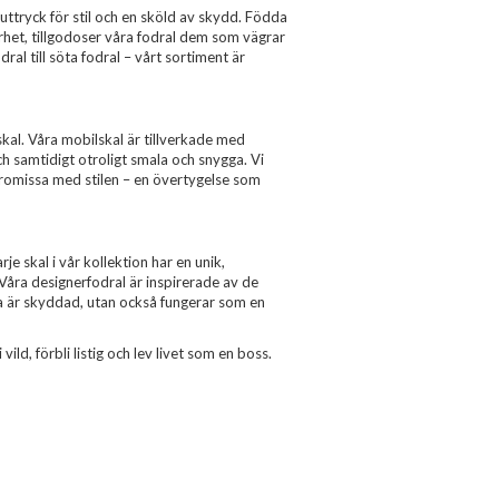
uttryck för stil och en sköld av skydd. Födda
erhet, tillgodoser våra fodral dem som vägrar
al till söta fodral – vårt sortiment är
al. Våra mobilskal är tillverkade med
ch samtidigt otroligt smala och snygga. Vi
romissa med stilen – en övertygelse som
je skal i vår kollektion har en unik,
 Våra designerfodral är inspirerade av de
ra är skyddad, utan också fungerar som en
ld, förbli listig och lev livet som en boss.