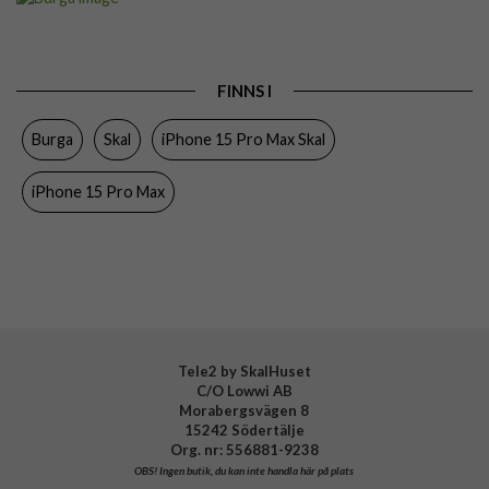
Passar till
iPhone 15 Pro Max
Produkttyp
Skal
FINNS I
Färg
Flerfärgad
Burga
Skal
iPhone 15 Pro Max Skal
Material
Hårdplast (PC), Mjukplast (TPU)
Varumärke
Burga
iPhone 15 Pro Max
Tillverkarens art nr
830226
EAN
4772228302261
Tele2 by SkalHuset
C/O Lowwi AB
Morabergsvägen 8
15242 Södertälje
Org. nr: 556881-9238
OBS!
Ingen butik, du kan inte handla här på plats