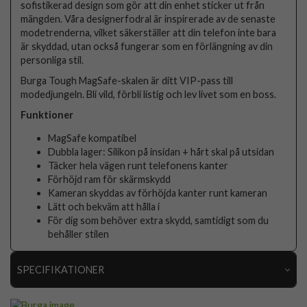
sofistikerad design som gör att din enhet sticker ut från
mängden. Våra designerfodral är inspirerade av de senaste
modetrenderna, vilket säkerställer att din telefon inte bara
är skyddad, utan också fungerar som en förlängning av din
personliga stil.
Burga Tough MagSafe-skalen är ditt VIP-pass till
modedjungeln. Bli vild, förbli listig och lev livet som en boss.
Funktioner
MagSafe kompatibel
Dubbla lager: Silikon på insidan + hårt skal på utsidan
Täcker hela vägen runt telefonens kanter
Förhöjd ram för skärmskydd
Kameran skyddas av förhöjda kanter runt kameran
Lätt och bekväm att hålla i
För dig som behöver extra skydd, samtidigt som du
behåller stilen
SPECIFIKATIONER
Artikelnummer
118238