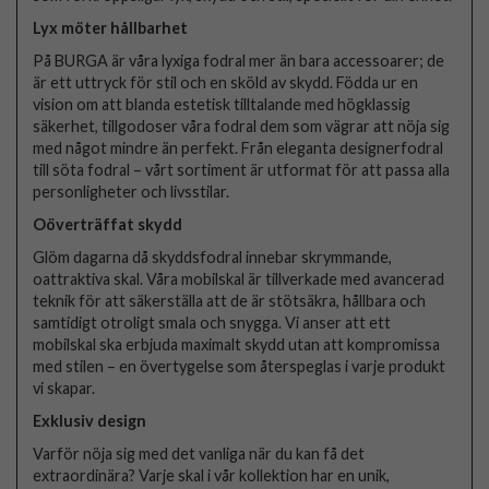
Lyx möter hållbarhet
På BURGA är våra lyxiga fodral mer än bara accessoarer; de
är ett uttryck för stil och en sköld av skydd. Födda ur en
vision om att blanda estetisk tilltalande med högklassig
säkerhet, tillgodoser våra fodral dem som vägrar att nöja sig
med något mindre än perfekt. Från eleganta designerfodral
till söta fodral – vårt sortiment är utformat för att passa alla
personligheter och livsstilar.
Oöverträffat skydd
Glöm dagarna då skyddsfodral innebar skrymmande,
oattraktiva skal. Våra mobilskal är tillverkade med avancerad
teknik för att säkerställa att de är stötsäkra, hållbara och
samtidigt otroligt smala och snygga. Vi anser att ett
mobilskal ska erbjuda maximalt skydd utan att kompromissa
med stilen – en övertygelse som återspeglas i varje produkt
vi skapar.
Exklusiv design
Varför nöja sig med det vanliga när du kan få det
extraordinära? Varje skal i vår kollektion har en unik,