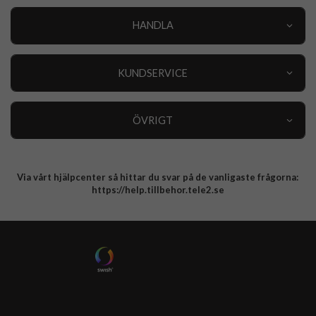
HANDLA
Outlet
Nyheter
KUNDSERVICE
Varumärken
Kundservice
Specialkategorier
90 dagars öppet köp
ÖVRIGT
Köpevillkor
Om oss
Retur
Om cookies
Via vårt hjälpcenter så hittar du svar på de vanligaste frågorna:
Integritetspolicy
https://help.tillbehor.tele2.se