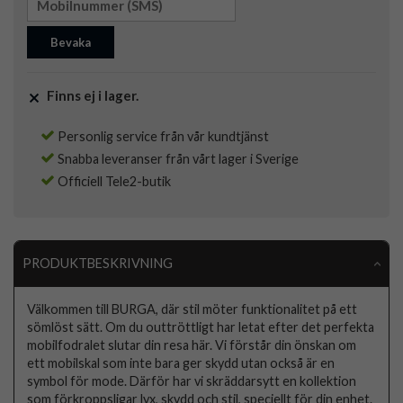
Bevaka
Finns ej i lager.
Personlig service från vår kundtjänst
Snabba leveranser från vårt lager i Sverige
Officiell Tele2-butik
PRODUKTBESKRIVNING
Välkommen till BURGA, där stil möter funktionalitet på ett
sömlöst sätt. Om du outtröttligt har letat efter det perfekta
mobilfodralet slutar din resa här. Vi förstår din önskan om
ett mobilskal som inte bara ger skydd utan också är en
symbol för mode. Därför har vi skräddarsytt en kollektion
som förkroppsligar lyx, skydd och stil, speciellt för din enhet.