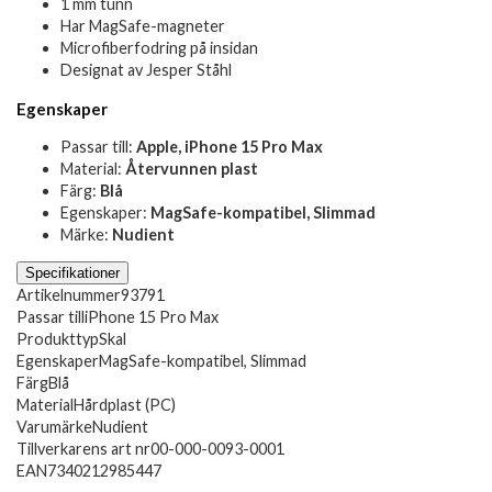
1 mm tunn
Har MagSafe-magneter
Microfiberfodring på insidan
Designat av Jesper Ståhl
Egenskaper
Passar till:
Apple, iPhone 15 Pro Max
Material:
Återvunnen plast
Färg:
Blå
Egenskaper:
MagSafe-kompatibel, Slimmad
Märke:
Nudient
Specifikationer
Artikelnummer
93791
Passar till
iPhone 15 Pro Max
Produkttyp
Skal
Egenskaper
MagSafe-kompatibel, Slimmad
Färg
Blå
Material
Hårdplast (PC)
Varumärke
Nudient
Tillverkarens art nr
00-000-0093-0001
EAN
7340212985447