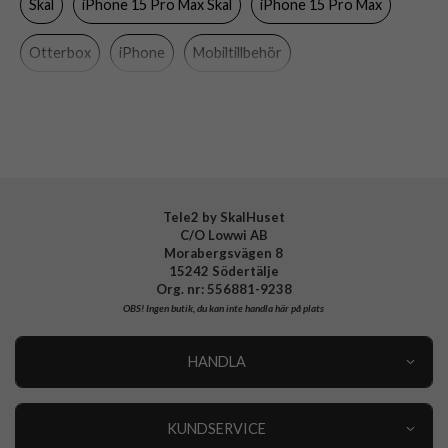
Skal
iPhone 15 Pro Max Skal
iPhone 15 Pro Max
Färg
Blå
Material
Gummi, Hårdplast (PC)
Otterbox
iPhone
Mobiltillbehör
Varumärke
Otterbox
Tillverkarens art nr
77-92902
EAN
840304732821
Tele2 by SkalHuset
C/O Lowwi AB
Morabergsvägen 8
15242 Södertälje
Org. nr: 556881-9238
OBS!
Ingen butik, du kan inte handla här på plats
HANDLA
Outlet
Nyheter
KUNDSERVICE
Varumärken