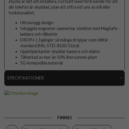
stycke är lätt att installera. Fortsätt med förtroende för att
din telefon är skyddad, utan att offra ett uns av stil eller
funktionalitet.
Ultrasnygg design
Inbyggda magneter samverkar sömlöst med MagSafe-
laddare och tillbehör
DROP+ | 3 gånger så många droppar som militär
standard (MIL-STD-810G 516.6)
Upphöjda kanter skyddar kamera och skärm
Tillverkad av mer än 50% återvunnen plast
5G-kompatibla material
SPECIFIKATIONER
Artikelnummer
92290
Passar till
iPhone 15 Pro Max
Produkttyp
Skal
FINNS I
Egenskaper
MagSafe-kompatibel