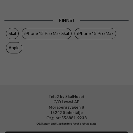
Passar till
iPhone 15 Pro Max
Produkttyp
Skal
FINNS I
Egenskaper
MagSafe-kompatibel
Skal
iPhone 15 Pro Max Skal
iPhone 15 Pro Max
Färg
Blå
Material
Silikon
Apple
Varumärke
Apple
Tillverkarens art nr
MWNR3ZM/A
EAN
195949505805
Tele2 by SkalHuset
C/O Lowwi AB
Morabergsvägen 8
15242 Södertälje
Org. nr: 556881-9238
OBS!
Ingen butik, du kan inte handla här på plats