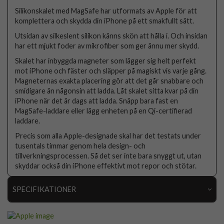
Silikonskalet med MagSafe har utformats av Apple för att
komplettera och skydda din iPhone på ett smakfullt sätt.
Utsidan av silkeslent silikon känns skön att hålla i. Och insidan
har ett mjukt foder av mikrofiber som ger ännu mer skydd.
Skalet har inbyggda magneter som lägger sig helt perfekt
mot iPhone och fäster och släpper på magiskt vis varje gång.
Magneternas exakta placering gör att det går snabbare och
smidigare än någonsin att ladda. Låt skalet sitta kvar på din
iPhone när det är dags att ladda. Snäpp bara fast en
MagSafe-laddare eller lägg enheten på en Qi-certifierad
laddare.
Precis som alla Apple-designade skal har det testats under
tusentals timmar genom hela design- och
tillverkningsprocessen. Så det ser inte bara snyggt ut, utan
skyddar också din iPhone effektivt mot repor och stötar.
SPECIFIKATIONER
Artikelnummer
113166