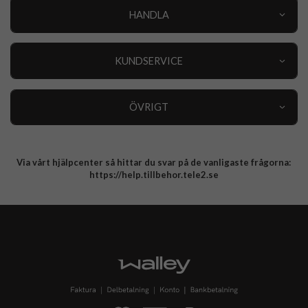
HANDLA
Outlet
Nyheter
KUNDSERVICE
Varumärken
Kundservice
Specialkategorier
90 dagars öppet köp
ÖVRIGT
Köpevillkor
Om oss
Retur
Om cookies
Via vårt hjälpcenter så hittar du svar på de vanligaste frågorna:
Integritetspolicy
https://help.tillbehor.tele2.se