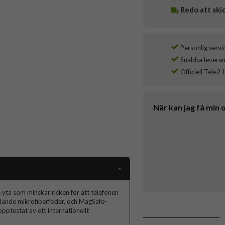
Redo att ski
Personlig servi
Snabba leverans
Officiell Tele2-
När kan jag få min 
e yta som minskar risken för att telefonen
dande mikrofiberfoder, och MagSafe-
pptestat av ett internationellt