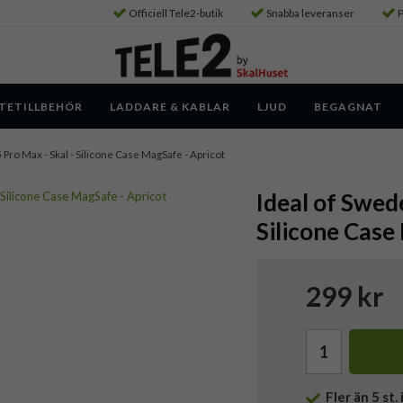
Officiell Tele2-butik
Snabba leveranser
P
TETILLBEHÖR
LADDARE & KABLAR
LJUD
BEGAGNAT
 Pro Max - Skal - Silicone Case MagSafe - Apricot
Ideal of Swede
Silicone Case
299 kr
Fler än 5 st. 