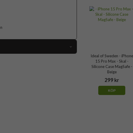
on
Ideal of Sweden - iPhon
107429
15 Pro Max - Skal -
Silicone Case MagSafe -
iPhone 15 Pro Max
Beige
Skal
299 kr
MagSafe-kompatibel
KÖP
Gul
Silikon
Ideal of Sweden
IDSICMS-I2367P-475