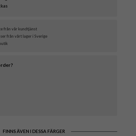
ckas
ce från vår kundtjänst
er från vårt lager i Sverige
butik
order?
FINNS ÄVEN I DESSA FÄRGER