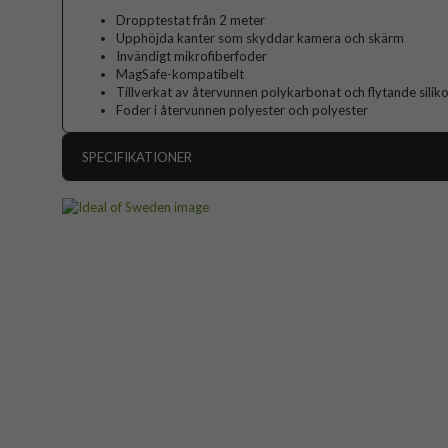
Dropptestat från 2 meter
Upphöjda kanter som skyddar kamera och skärm
Invändigt mikrofiberfoder
MagSafe-kompatibelt
Tillverkat av återvunnen polykarbonat och flytande silik
Foder i återvunnen polyester och polyester
SPECIFIKATIONER
Artikelnummer
Passar till
Produkttyp
Egenskaper
Färg
Material
Varumärke
Tillverkarens art nr