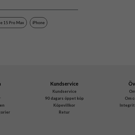
7340205192241
ne 15 Pro Max
iPhone
a
Kundservice
Öv
Kundservice
Om
r
90 dagars öppet köp
Om c
en
Köpevillkor
Integri
gorier
Retur