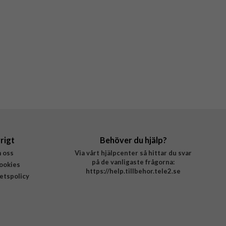
rigt
Behöver du hjälp?
 oss
Via vårt hjälpcenter så hittar du svar
på de vanligaste frågorna:
ookies
https://help.tillbehor.tele2.se
tetspolicy