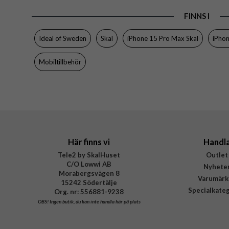
EAN
FINNS I
Ideal of Sweden
Skal
iPhone 15 Pro Max Skal
iPho
Mobiltillbehör
Här finns vi
Handl
Tele2 by SkalHuset
Outlet
C/O Lowwi AB
Nyhete
Morabergsvägen 8
Varumärk
15242 Södertälje
Specialkate
Org. nr: 556881-9238
OBS!
Ingen butik, du kan inte handla här på plats