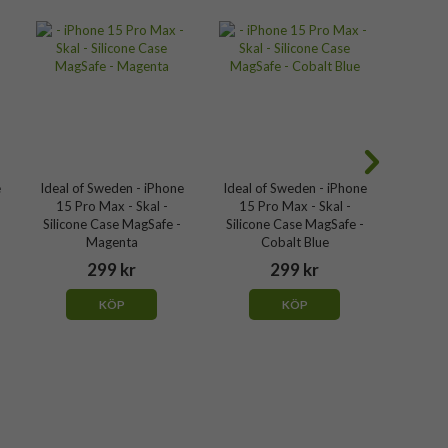
e
Ideal of Sweden - iPhone
Ideal of Sweden - iPhone
Ideal o
15 Pro Max - Skal -
15 Pro Max - Skal -
15 P
Silicone Case MagSafe -
Silicone Case MagSafe -
Silico
Magenta
Cobalt Blue
299 kr
299 kr
KÖP
KÖP