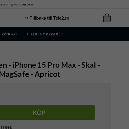
ersonlig kundservice
↪️ Tillbaka till Tele2.se
ÖVRIGT
TILLBEHÖRSPAKET
n - iPhone 15 Pro Max - Skal -
 MagSafe - Apricot
KÖP
i lager.