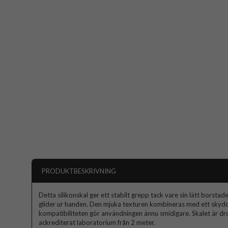
PRODUKTBESKRIVNING
Detta silikonskal ger ett stabilt grepp tack vare sin lätt borstad
glider ur handen. Den mjuka texturen kombineras med ett skyd
kompatibiliteten gör användningen ännu smidigare. Skalet är dro
ackrediterat laboratorium från 2 meter.