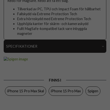
Redo för MagSafe. Redo att ta ett slag.
Tillverkad av PC, TPU och Impact Foam för hållbarhet
Fallskydd via Extreme Protection Tech
Extra hörnskydd med Extreme Protection Tech
Upphöjda kanter för skärm- och kameraskydd
Fullt MagSafe-kompatibel tack vare inbyggda
magneter
SPECIFIKATIONER
Artikelnummer
89418
Passar till
iPhone 15 Pro Max
Produkttyp
Skal
FINNS I
Egenskaper
MagSafe-kompatibel
iPhone 15 Pro Max Skal
iPhone 15 Pro Max
Spigen
Färg
Svart
Material
Mjukplast (TPU)
Varumärke
Spigen