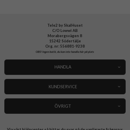
Tillverkarens art nr
ACS06561
EAN
8809896749107
Tele2 by SkalHuset
C/O Lowwi AB
Morabergsvägen 8
15242 Södertälje
Org. nr: 556881-9238
OBS!
Ingen butik, du kan inte handla här på plats
HANDLA
Outlet
Nyheter
KUNDSERVICE
Varumärken
Kundservice
Specialkategorier
90 dagars öppet köp
ÖVRIGT
Köpevillkor
Om oss
Retur
Om cookies
Via vårt hjälpcenter så hittar du svar på de vanligaste frågorna:
Integritetspolicy