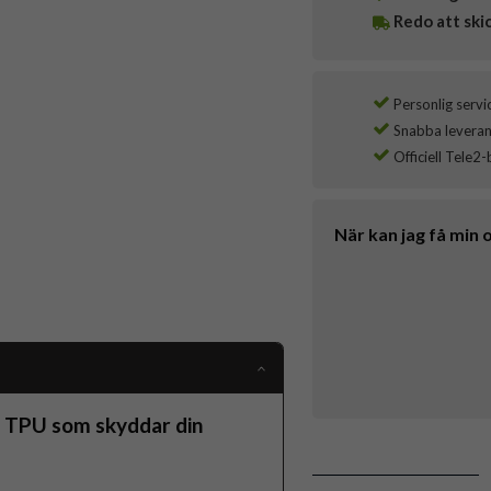
Redo att ski
Personlig servi
Snabba leverans
Officiell Tele2-
När kan jag få min 
ch TPU som skyddar din