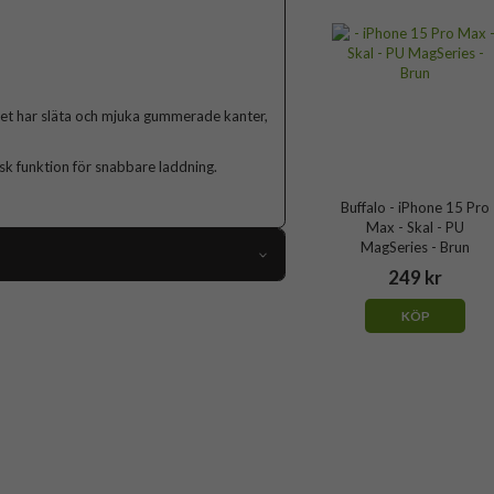
Det har släta och mjuka gummerade kanter,
k funktion för snabbare laddning.
Buffalo - iPhone 15 Pro
Max - Skal - PU
MagSeries - Brun
249 kr
91746
KÖP
iPhone 15 Pro Max
Skal
MagSafe-kompatibel
Svart
Konstläder, Mjukplast (TPU)