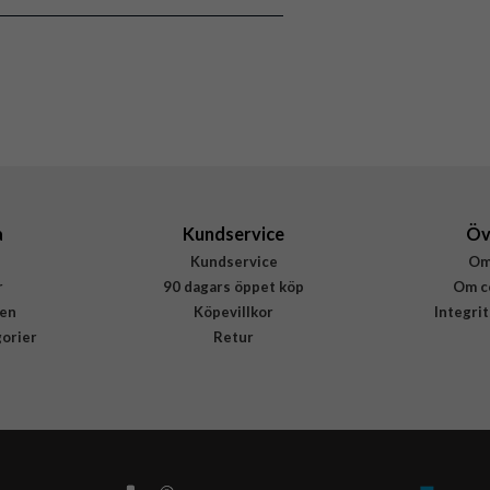
Buffalo
590114
7319925901143
a
Kundservice
Öv
Kundservice
Om
r
90 dagars öppet köp
Om c
en
Köpevillkor
Integri
gorier
Retur