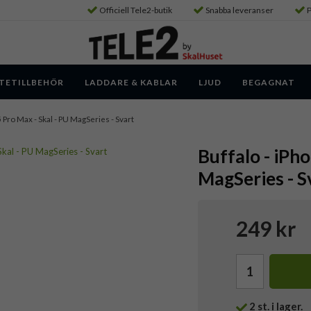
Officiell Tele2-butik
Snabba leveranser
P
TETILLBEHÖR
LADDARE & KABLAR
LJUD
BEGAGNAT
 Pro Max - Skal - PU MagSeries - Svart
Buffalo - iPho
MagSeries - S
249 kr
2
st. i lager.