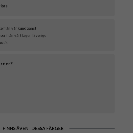
ckas
ce från vår kundtjänst
er från vårt lager i Sverige
butik
order?
FINNS ÄVEN I DESSA FÄRGER