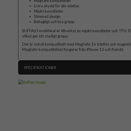
MagSafe kompatibelt
Extra skydd för din telefon
Mjukt konstläder
Slimmad design
Behagligt och bra grepp
BUFFALO mobilskal är tillverkat av mjukt konstläder och TPU. 
vilket ger ett stadigt grepp.
Det är också kompatibelt med MagSafe. En trådlös och magnetis
MagSafe-kompatibilitet fungerar från iPhone 12 och framåt.
SPECIFIKATIONER
Artikelnummer
Passar till
Produkttyp
Egenskaper
Färg
Material