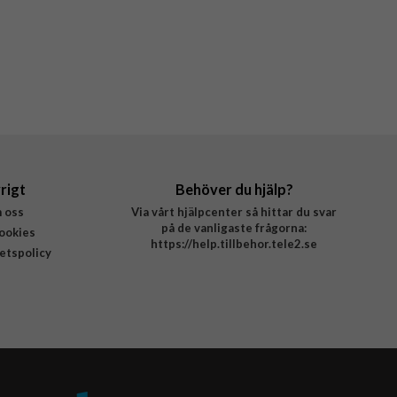
rigt
Behöver du hjälp?
 oss
Via vårt hjälpcenter så hittar du svar
på de vanligaste frågorna:
ookies
https://help.tillbehor.tele2.se
tetspolicy