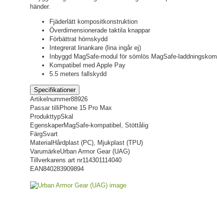
händer.
Fjäderlätt kompositkonstruktion
Överdimensionerade taktila knappar
Förbättrat hörnskydd
Integrerat linankare (lina ingår ej)
Inbyggd MagSafe-modul för sömlös MagSafe-laddningskompa
Kompatibel med Apple Pay
5.5 meters fallskydd
Specifikationer
Artikelnummer
88926
Passar till
iPhone 15 Pro Max
Produkttyp
Skal
Egenskaper
MagSafe-kompatibel, Stöttålig
Färg
Svart
Material
Hårdplast (PC), Mjukplast (TPU)
Varumärke
Urban Armor Gear (UAG)
Tillverkarens art nr
114301114040
EAN
840283909894