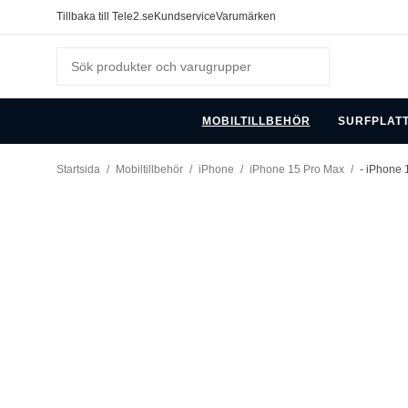
Tillbaka till Tele2.se
Kundservice
Varumärken
MOBILTILLBEHÖR
SURFPLAT
Startsida
/
Mobiltillbehör
/
iPhone
/
iPhone 15 Pro Max
/
- iPhone 