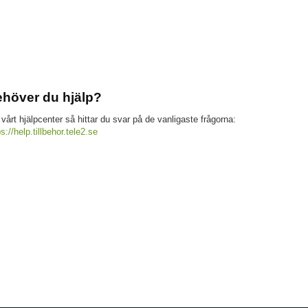
höver du hjälp?
 vårt hjälpcenter så hittar du svar på de vanligaste frågorna:
ps://help.tillbehor.tele2.se