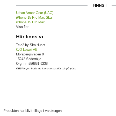
FINNS I
Urban Armor Gear (UAG)
iPhone 15 Pro Max Skal
iPhone 15 Pro Max
Visa fler
Här finns vi
Tele2 by SkalHuset
C/O Lowwi AB
Morabergsvägen 8
15242 Södertälje
Org. nr: 556881-9238
OBS!
Ingen butik, du kan inte handla här på plats
Produkten har blivit tillagd i varukorgen