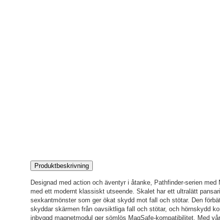
Produktbeskrivning
Designad med action och äventyr i åtanke, Pathfinder-serien med 
med ett modernt klassiskt utseende. Skalet har ett ultralätt pansar
sexkantmönster som ger ökat skydd mot fall och stötar. Den förb
skyddar skärmen från oavsiktliga fall och stötar, och hörnskydd 
inbyggd magnetmodul ger sömlös MagSafe-kompatibilitet. Med vår Pat