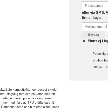
eller via SMS. 
finns i lager.
Bevaka
Finns ej i la
Personlig s
Snabba leve
Officiell Te
MagSafe-kompatibilitet ger seriöst skydd
inre, slagtålig ram och en kärna med ett
ättrade perimeterupphöjda skärmramen
kommer med hjälp av TPU-stötfångare. En
hfinder-serie är din telefon alltid i goda