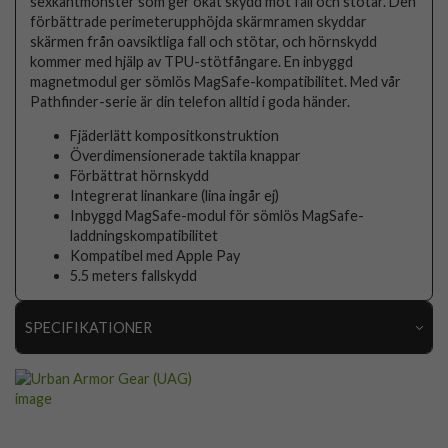
sexkantmönster som ger ökat skydd mot fall och stötar. Den
förbättrade perimeterupphöjda skärmramen skyddar
skärmen från oavsiktliga fall och stötar, och hörnskydd
kommer med hjälp av TPU-stötfångare. En inbyggd
magnetmodul ger sömlös MagSafe-kompatibilitet. Med vår
Pathfinder-serie är din telefon alltid i goda händer.
Fjäderlätt kompositkonstruktion
Överdimensionerade taktila knappar
Förbättrat hörnskydd
Integrerat linankare (lina ingår ej)
Inbyggd MagSafe-modul för sömlös MagSafe-
laddningskompatibilitet
Kompatibel med Apple Pay
5.5 meters fallskydd
SPECIFIKATIONER
Artikelnummer
88930
Passar till
iPhone 15 Pro Max
Produkttyp
Skal