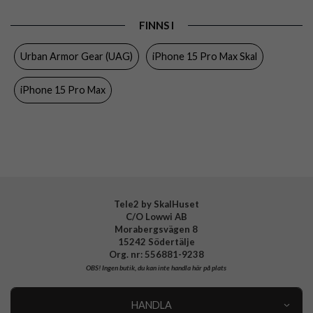
Egenskaper
MagSafe-kompatibel, Stöttålig
FINNS I
Färg
Grön
Urban Armor Gear (UAG)
iPhone 15 Pro Max Skal
Material
Hårdplast (PC), Mjukplast (TPU)
iPhone 15 Pro Max
Varumärke
Urban Armor Gear (UAG)
Tillverkarens art nr
114301117272
EAN
840283909931
Tele2 by SkalHuset
C/O Lowwi AB
Morabergsvägen 8
15242 Södertälje
Org. nr: 556881-9238
OBS!
Ingen butik, du kan inte handla här på plats
HANDLA