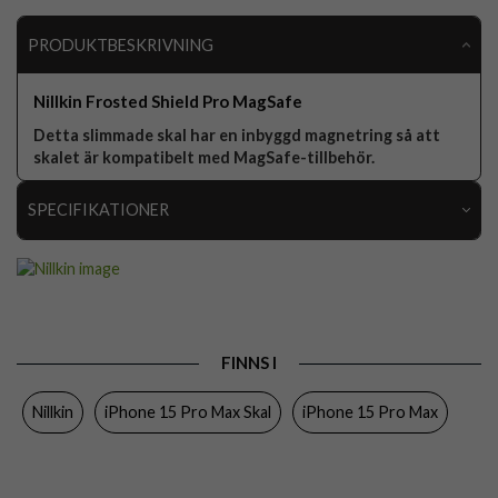
PRODUKTBESKRIVNING
Nillkin Frosted Shield Pro MagSafe
Detta slimmade skal har en inbyggd magnetring så att
skalet är kompatibelt med MagSafe-tillbehör.
SPECIFIKATIONER
Artikelnummer
93122
Passar till
iPhone 15 Pro Max
Produkttyp
Skal
FINNS I
Egenskaper
MagSafe-kompatibel
Nillkin
iPhone 15 Pro Max Skal
iPhone 15 Pro Max
Färg
Svart
Material
Hårdplast (PC), Mjukplast (TPU)
Varumärke
Nillkin