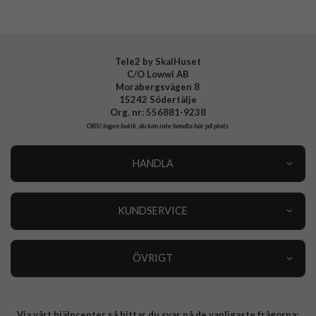
Tele2 by SkalHuset
C/O Lowwi AB
Morabergsvägen 8
15242 Södertälje
Org. nr: 556881-9238
OBS!
Ingen butik, du kan inte handla här på plats
HANDLA
Outlet
Nyheter
KUNDSERVICE
Varumärken
Kundservice
Specialkategorier
90 dagars öppet köp
ÖVRIGT
Köpevillkor
Om oss
Retur
Om cookies
Via vårt hjälpcenter så hittar du svar på de vanligaste frågorna:
Integritetspolicy