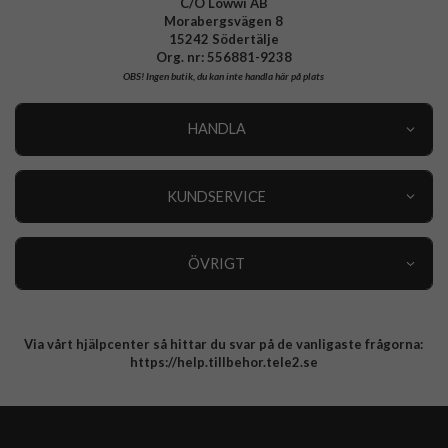
C/O Lowwi AB
Morabergsvägen 8
15242 Södertälje
Org. nr: 556881-9238
OBS!
Ingen butik, du kan inte handla här på plats
HANDLA
Outlet
Nyheter
KUNDSERVICE
Varumärken
Kundservice
Specialkategorier
90 dagars öppet köp
ÖVRIGT
Köpevillkor
Om oss
Retur
Om cookies
Via vårt hjälpcenter så hittar du svar på de vanligaste frågorna:
Integritetspolicy
https://help.tillbehor.tele2.se