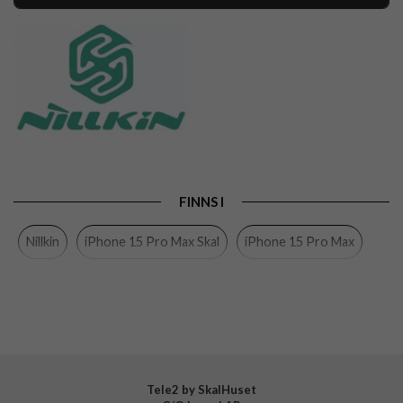
Artikelnummer
93123
Passar till
iPhone 15 Pro Max
Produkttyp
Skal
Egenskaper
MagSafe-kompatibel
Färg
Blå
Material
Hårdplast (PC), Mjukplast (TPU)
FINNS I
Varumärke
Nillkin
Nillkin
iPhone 15 Pro Max Skal
iPhone 15 Pro Max
Tele2 by SkalHuset