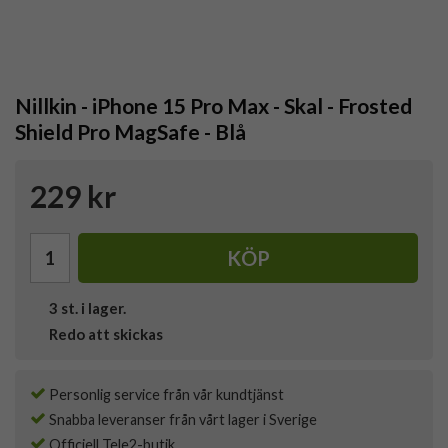
Nillkin - iPhone 15 Pro Max - Skal - Frosted
Shield Pro MagSafe - Blå
229 kr
KÖP
3
st. i lager.
Redo att skickas
Personlig service från vår kundtjänst
Snabba leveranser från vårt lager i Sverige
Officiell Tele2-butik