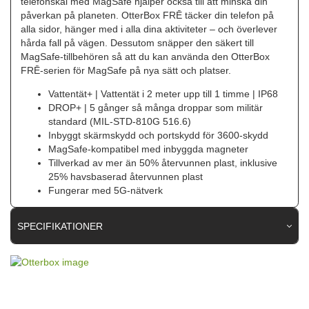
telefonskal med MagSafe hjälper också till att minska din
påverkan på planeten. OtterBox FRĒ täcker din telefon på
alla sidor, hänger med i alla dina aktiviteter – och överlever
hårda fall på vägen. Dessutom snäpper den säkert till
MagSafe-tillbehören så att du kan använda den OtterBox
FRĒ-serien för MagSafe på nya sätt och platser.
Vattentät+ | Vattentät i 2 meter upp till 1 timme | IP68
DROP+ | 5 gånger så många droppar som militär
standard (MIL-STD-810G 516.6)
Inbyggt skärmskydd och portskydd för 3600-skydd
MagSafe-kompatibel med inbyggda magneter
Tillverkad av mer än 50% återvunnen plast, inklusive
25% havsbaserad återvunnen plast
Fungerar med 5G-nätverk
SPECIFIKATIONER
Artikelnummer
92631
Passar till
iPhone 15 Pro Max
Produkttyp
Skal