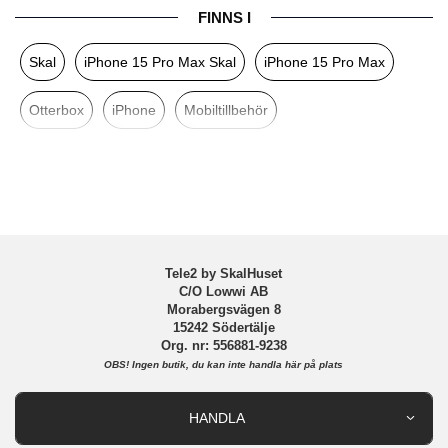
FINNS I
Egenskaper
Inbyggt skärmskydd, MagSafe-kompatibel,
Vattentålig
Skal
iPhone 15 Pro Max Skal
iPhone 15 Pro Max
Färg
Lila
Otterbox
iPhone
Mobiltillbehör
Material
Gummi, Hårdplast (PC), Plastfilm
Varumärke
Otterbox
Tillverkarens art nr
77-93431
EAN
840304737949
Tele2 by SkalHuset
C/O Lowwi AB
Morabergsvägen 8
15242 Södertälje
Org. nr: 556881-9238
OBS!
Ingen butik, du kan inte handla här på plats
HANDLA