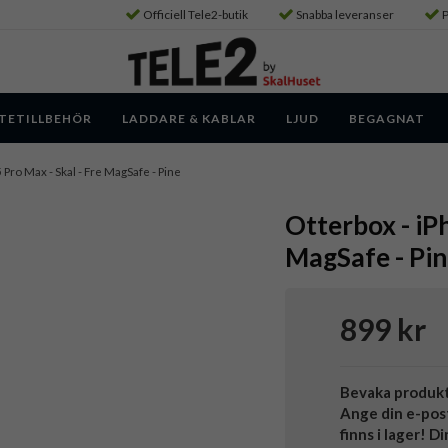
Officiell Tele2-butik
Snabba leveranser
P
TETILLBEHÖR
LADDARE & KABLAR
LJUD
BEGAGNAT
 Pro Max - Skal - Fre MagSafe - Pine
Otterbox - iP
MagSafe - Pi
899 kr
Bevaka produk
Ange din e-pos
finns i lager! D