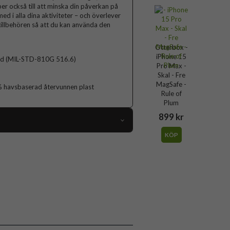
r också till att minska din påverkan på
ed i alla dina aktiviteter – och överlever
tillbehören så att du kan använda den
Otterbox -
iPhone 15
ard (MIL-STD-810G 516.6)
Pro Max -
Skal - Fre
MagSafe -
5% havsbaserad återvunnen plast
Rule of
Plum
899 kr
KÖP
92632
iPhone 15 Pro Max
Skal
mskydd, MagSafe-kompatibel, Vattentålig
Grön
Gummi, Hårdplast (PC), Plastfilm