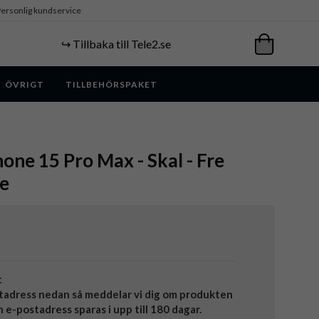
ersonlig kundservice
↪️ Tillbaka till Tele2.se
ÖVRIGT
TILLBEHÖRSPAKET
hone 15 Pro Max - Skal - Fre
ne
t
tadress nedan så meddelar vi dig om produkten
in e-postadress sparas i upp till 180 dagar.