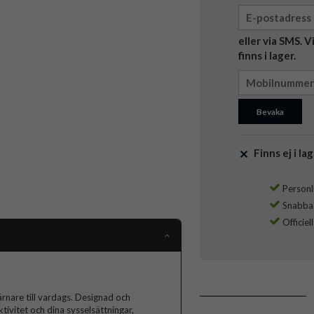
eller via SMS. 
finns i lager.
Bevaka
Finns ej i lag
Personli
Snabba l
Officiel
rnare till vardags. Designad och
tivitet och dina sysselsättningar,