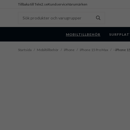
Tillbaka till Tele2.se
Kundservice
Varumärken
MOBILTILLBEHÖR
SURFPLAT
Startsida
/
Mobiltillbehör
/
iPhone
/
iPhone 15 Pro Max
/
- iPhone 15