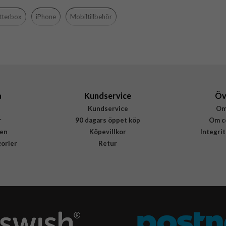
Otterbox
tterbox
iPhone
Mobiltillbehör
77-93430
840304737932
a
Kundservice
Öv
Kundservice
Om
r
90 dagars öppet köp
Om c
en
Köpevillkor
Integri
gorier
Retur