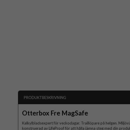
PRODUKTBESKRIVNING
Otterbox Fre MagSafe
Kalkylbladsexpert för veckodagar. Traillöpare på helgen. Miljövä
konstruerad av LifeProof för att hålla jämna steg med din produk