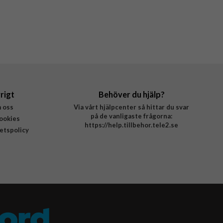
rigt
Behöver du hjälp?
 oss
Via vårt hjälpcenter så hittar du svar
på de vanligaste frågorna:
ookies
https://help.tillbehor.tele2.se
tetspolicy