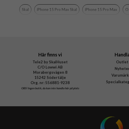
Varumärke
Skal
iPhone 15 Pro Max Skal
iPhone 15 Pro Max
O
Tillverkarens art nr
EAN
Här finns vi
Handl
Tele2 by SkalHuset
Outlet
C/O Lowwi AB
Nyhete
Morabergsvägen 8
Varumärk
15242 Södertälje
Specialkate
Org. nr: 556881-9238
OBS!
Ingen butik, du kan inte handla här på plats