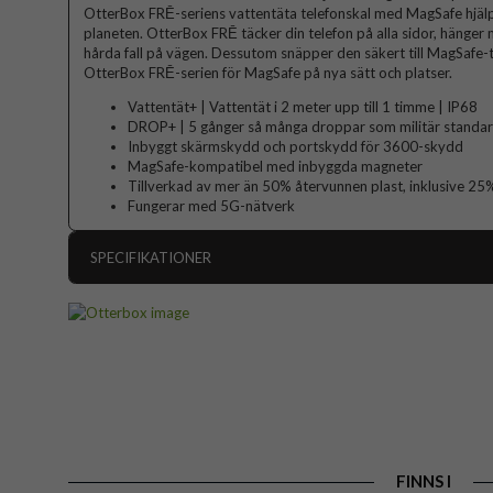
OtterBox FRĒ-seriens vattentäta telefonskal med MagSafe hjälpe
planeten. OtterBox FRĒ täcker din telefon på alla sidor, hänger m
hårda fall på vägen. Dessutom snäpper den säkert till MagSafe-
OtterBox FRĒ-serien för MagSafe på nya sätt och platser.
Vattentät+ | Vattentät i 2 meter upp till 1 timme | IP68
DROP+ | 5 gånger så många droppar som militär stand
Inbyggt skärmskydd och portskydd för 3600-skydd
MagSafe-kompatibel med inbyggda magneter
Tillverkad av mer än 50% återvunnen plast, inklusive 2
Fungerar med 5G-nätverk
SPECIFIKATIONER
Artikelnummer
Passar till
Produkttyp
Egenskaper
Inbyggt skär
Färg
Material
FINNS I