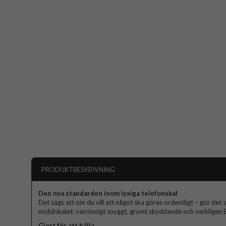
PRODUKTBESKRIVNING
Den nya standarden inom lyxiga telefonskal
Det sägs att om du vill att något ska göras ordentligt – gör det s
mobilskalet: vansinnigt snyggt, grymt skyddande och verkligen El
Gjort för att hålla