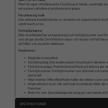
Med vår egen stötdämpande CloudGuard-teknik, vansinnigt sk
ett mycket sofistikerat prickmönstrat grepp.
Förstklassig look
Den ultimata kombinationen av skönhet och toppmodernt skydd. 
subtil touch av lyx.
Förhöjda kanter
Elite-mobilskalet har en kameraring och förhöjda kanter som fö
som de ger skydd. De förhindrar repor och skador vid fall från p
att hålla i och använda telefonen.
Funktioner
MagSafe-kompatibel
Stötdämpning: Den banbrytande CloudGuard-tekniken abs
Förbättrat grepp: Punktmönstrad finish på sidorna ger et
Förhöjda kanter: Förhöjda kanter runt skärmen och kame
platta fall
Mjuk interiör: Mikrofiberfoder håller din telefon varm och
Högkvalitativt tryck: Vår anti-fade tryckteknik håller din
framöver
Redo för rem: Specialdesignade uttag gör det enkelt att f
SPECIFIKATIONER