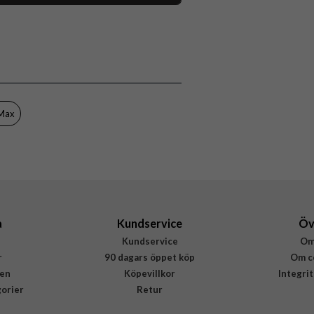
118071
iPhone 15 Pro Max
Skal
Stöttålig
Flerfärgad
 Max
Hårdplast (PC), Mjukplast (TPU)
Burga
882699
4772228826996
a
Kundservice
Öv
Kundservice
Om
r
90 dagars öppet köp
Om c
en
Köpevillkor
Integri
gorier
Retur