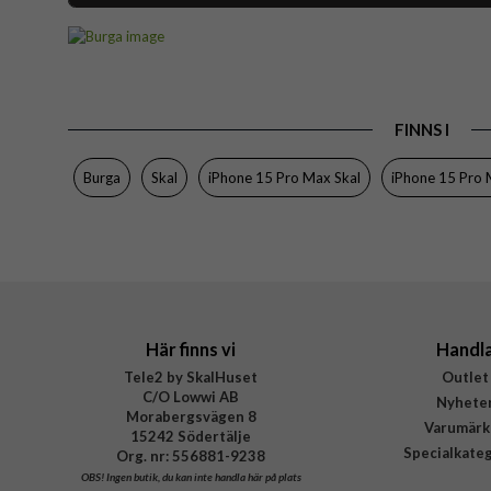
Artikelnummer
Passar till
Produkttyp
FINNS I
Egenskaper
Färg
Burga
Skal
iPhone 15 Pro Max Skal
iPhone 15 Pro
Material
Varumärke
Tillverkarens art nr
EAN
Här finns vi
Handl
Tele2 by SkalHuset
Outlet
C/O Lowwi AB
Nyhete
Morabergsvägen 8
Varumärk
15242 Södertälje
Specialkate
Org. nr: 556881-9238
OBS!
Ingen butik, du kan inte handla här på plats