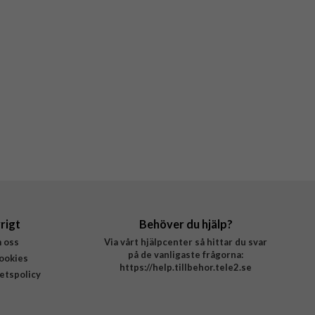
rigt
Behöver du hjälp?
 oss
Via vårt hjälpcenter så hittar du svar
på de vanligaste frågorna:
ookies
https://help.tillbehor.tele2.se
tetspolicy