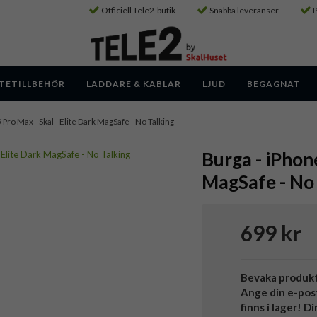
Officiell Tele2-butik
Snabba leveranser
P
TETILLBEHÖR
LADDARE & KABLAR
LJUD
BEGAGNAT
 Pro Max - Skal - Elite Dark MagSafe - No Talking
Burga - iPhone
MagSafe - No 
699 kr
Bevaka produk
Ange din e-pos
finns i lager! D