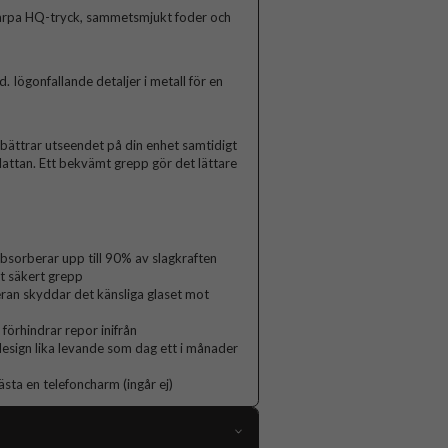
arpa HQ-tryck, sammetsmjukt foder och
Iögonfallande detaljer i metall för en
rbättrar utseendet på din enhet samtidigt
lattan. Ett bekvämt grepp gör det lättare
orberar upp till 90% av slagkraften
t säkert grepp
ran skyddar det känsliga glaset mot
 förhindrar repor inifrån
 design lika levande som dag ett i månader
ästa en telefoncharm (ingår ej)