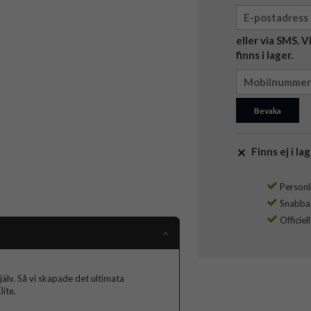
eller via SMS. 
finns i lager.
Bevaka
Finns ej i lag
Personli
Snabba l
Officiel
jälv. Så vi skapade det ultimata
ite.