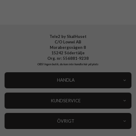
Tillverkarens art nr
928620
EAN
4772229286201
Tele2 by SkalHuset
C/O Lowwi AB
Morabergsvägen 8
15242 Södertälje
Org. nr: 556881-9238
OBS!
Ingen butik, du kan inte handla här på plats
HANDLA
Outlet
Nyheter
KUNDSERVICE
Varumärken
Kundservice
Specialkategorier
90 dagars öppet köp
ÖVRIGT
Köpevillkor
Om oss
Retur