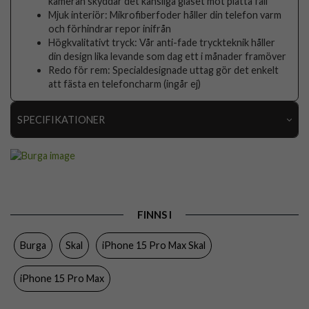
kameran skyddar det känsliga glaset mot platta fall
Mjuk interiör: Mikrofiberfoder håller din telefon varm
och förhindrar repor inifrån
Högkvalitativt tryck: Vår anti-fade tryckteknik håller
din design lika levande som dag ett i månader framöver
Redo för rem: Specialdesignade uttag gör det enkelt
att fästa en telefoncharm (ingår ej)
SPECIFIKATIONER
Artikelnummer
118066
Passar till
iPhone 15 Pro Max
Produkttyp
Skal
FINNS I
Egenskaper
Stöttålig
Burga
Skal
iPhone 15 Pro Max Skal
Färg
Flerfärgad
Material
Hårdplast (PC), Mjukplast (TPU)
iPhone 15 Pro Max
Varumärke
Burga