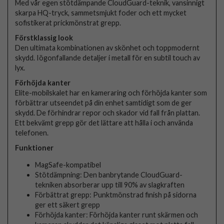
Med vår egen stötdämpande CloudGuard-teknik, vansinnigt
skarpa HQ-tryck, sammetsmjukt foder och ett mycket
sofistikerat prickmönstrat grepp.
Förstklassig look
Den ultimata kombinationen av skönhet och toppmodernt
skydd. Iögonfallande detaljer i metall för en subtil touch av
lyx.
Förhöjda kanter
Elite-mobilskalet har en kameraring och förhöjda kanter som
förbättrar utseendet på din enhet samtidigt som de ger
skydd. De förhindrar repor och skador vid fall från plattan.
Ett bekvämt grepp gör det lättare att hålla i och använda
telefonen.
Funktioner
MagSafe-kompatibel
Stötdämpning: Den banbrytande CloudGuard-
tekniken absorberar upp till 90% av slagkraften
Förbättrat grepp: Punktmönstrad finish på sidorna
ger ett säkert grepp
Förhöjda kanter: Förhöjda kanter runt skärmen och