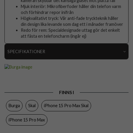
kameran skyddar det känsliga glaset mot platta fall
Mjuk interiör: Mikrofiberfoder håller din telefon varm
och förhindrar repor inifrån
Högkvalitativt tryck: Vår anti-fade tryckteknik håller
din design lika levande som dag ett i månader framöver
Redo för rem: Specialdesignade uttag gör det enkelt
att fästa en telefoncharm (ingår ej)
SPECIFIKATIONER
Artikelnummer
118057
Passar till
iPhone 15 Pro Max
Produkttyp
Skal
FINNS I
Egenskaper
Stöttålig
Burga
Skal
iPhone 15 Pro Max Skal
Färg
Flerfärgad
Material
Hårdplast (PC), Mjukplast (TPU)
iPhone 15 Pro Max
Varumärke
Burga