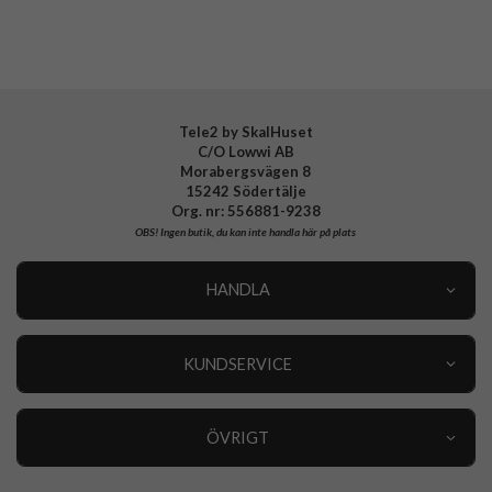
Tillverkarens art nr
818512
EAN
4772228185123
Tele2 by SkalHuset
C/O Lowwi AB
Morabergsvägen 8
15242 Södertälje
Org. nr: 556881-9238
OBS!
Ingen butik, du kan inte handla här på plats
HANDLA
Outlet
Nyheter
KUNDSERVICE
Varumärken
Kundservice
Specialkategorier
90 dagars öppet köp
ÖVRIGT
Köpevillkor
Om oss
Retur